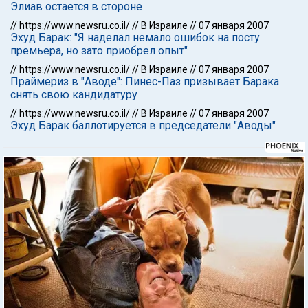
Элиав остается в стороне
//
https://www.newsru.co.il/
//
В Израиле
//
07 января 2007
Эхуд Барак: "Я наделал немало ошибок на посту
премьера, но зато приобрел опыт"
//
https://www.newsru.co.il/
//
В Израиле
//
07 января 2007
Праймериз в "Аводе": Пинес-Паз призывает Барака
снять свою кандидатуру
//
https://www.newsru.co.il/
//
В Израиле
//
07 января 2007
Эхуд Барак баллотируется в председатели "Аводы"