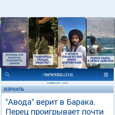
ИСПАНЕЦ ЗРЯ
НАПАЛ НА
РЕЗЕРВИСТА
ЦАХАЛА
10 ЯНВАРЯ 2007
|
09:51
ИЗРАИЛЬ
"Авода" верит в Барака.
Перец проигрывает почти