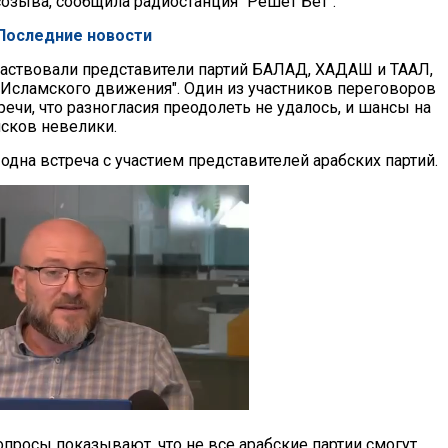
созыва, сообщила радиостанция "Решет Бет".
 Последние новости
частвовали представители партий БАЛАД, ХАДАШ и ТААЛ,
"Исламского движения". Один из участников переговоров
речи, что разногласия преодолеть не удалось, и шансы на
сков невелики.
дна встреча с участием представителей арабских партий.
просы показывают, что не все арабские партии смогут