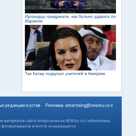
е редакции и устав
Реклама:
advertising@newsru.co.il
и материалов сайта гиперссылка на NEWSru.co.il обязательна.
е фотоматериалов агентств не разрешается.