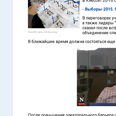
в Кнессет 20-го 
- Выборы-2015.
В переговорах у
а также лидеры 
сказал после вст
объединение спи
Flash90. Фото: М.Альстер
В ближайшее время должна состояться еще о
После повышения электорального барьера о