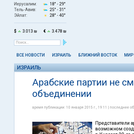
Иерусалим:
18° -
29°
Тель-Авив:
25° -
31°
Эйлат:
28° -
40°
$
3.013 ₪
€
3.478 ₪
ВСЕ НОВОСТИ
ИЗРАИЛЬ
БЛИЖНИЙ ВОСТОК
МИР
ИЗРАИЛЬ
Арабские партии не см
объединении
время публикации: 10 января 2015 г., 19:11 | последнее об
Представители а
возможном созда