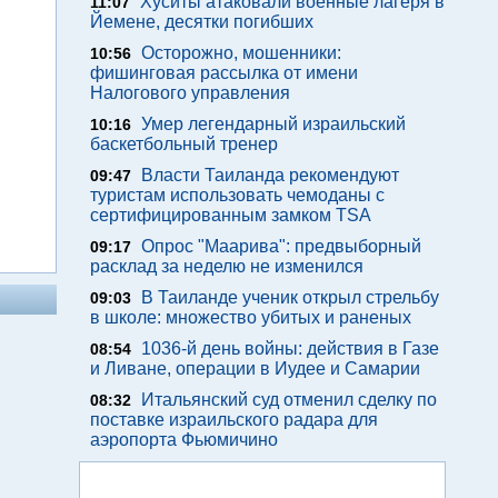
Хуситы атаковали военные лагеря в
11:07
Йемене, десятки погибших
Осторожно, мошенники:
10:56
фишинговая рассылка от имени
Налогового управления
Умер легендарный израильский
10:16
баскетбольный тренер
Власти Таиланда рекомендуют
09:47
туристам использовать чемоданы с
сертифицированным замком TSA
Опрос "Mаарива": предвыборный
09:17
расклад за неделю не изменился
В Таиланде ученик открыл стрельбу
09:03
в школе: множество убитых и раненых
1036-й день войны: действия в Газе
08:54
и Ливане, операции в Иудее и Самарии
Итальянский суд отменил сделку по
08:32
поставке израильского радара для
аэропорта Фьюмичино