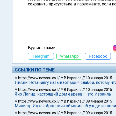
сохранить присутствие в парламенте, если 
Будьте с нами:
Telegram
WhatsApp
Facebook
ССЫЛКИ ПО ТЕМЕ
//
https://www.newsru.co.il/
//
В Израиле
//
10 января 2015
Ливни: Нетаниягу называет меня слабой, потому ч
//
https://www.newsru.co.il/
//
В Израиле
//
10 января 2015
Яир Лапид: настоящий дом евреев – это Израиль
//
https://www.newsru.co.il/
//
В Израиле
//
09 января 2015
Министр Ицхак Аронович объявил об уходе из пол
//
https://www.newsru.co.il/
//
В Израиле
//
09 января 2015