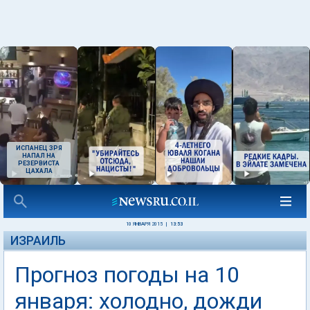
ИСПАНЕЦ ЗРЯ
НАПАЛ НА
РЕЗЕРВИСТА
ЦАХАЛА
10 ЯНВАРЯ 2015
|
13:53
ИЗРАИЛЬ
Прогноз погоды на 10
января: холодно, дожди