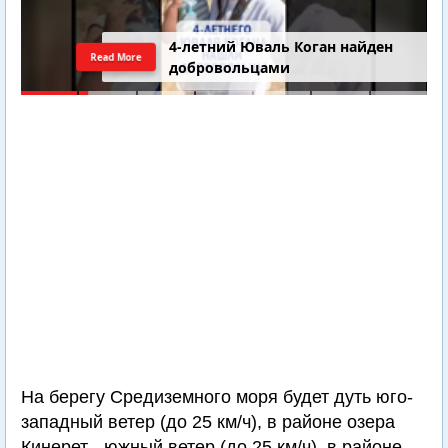
4-летний Юваль Коган найден
Read More
добровольцами
На берегу Средиземного моря будет дуть юго-
западный ветер (до 25 км/ч), в районе озера
Кинерет - южный ветер (до 25 км/ч), в районе