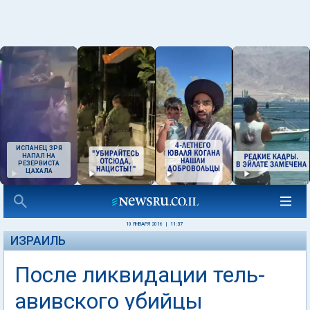
ИСПАНЕЦ ЗРЯ
НАПАЛ НА
РЕЗЕРВИСТА
ЦАХАЛА
10 ЯНВАРЯ 2016
|
11:37
ИЗРАИЛЬ
После ликвидации тель-
авивского убийцы