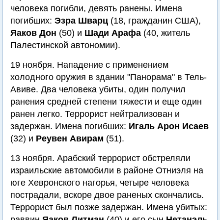
человека погибли, девять ранены. Имена
погибших:
Эзра Шварц
(18, гражданин США),
Яаков Дон
(50) и
Шади Арафа
(40, житель
Палестинской автономии).
19 ноября. Нападение с применением
холодного оружия в здании "Панорама" в Тель-
Авиве. Два человека убиты, один получил
ранения средней степени тяжести и еще один
ранен легко. Террорист нейтрализован и
задержан. Имена погибших:
Игаль Арон Исаев
(32) и
Реувен Авирам
(51).
13 ноября. Арабский террорист обстреляли
израильские автомобили в районе Отниэля на
юге Хевронского нагорья, четыре человека
пострадали, вскоре двое раненых скончались.
Террорист был позже задержан. Имена убитых:
раввин
Яаков Литман
(40) и его сын
Нетанэль