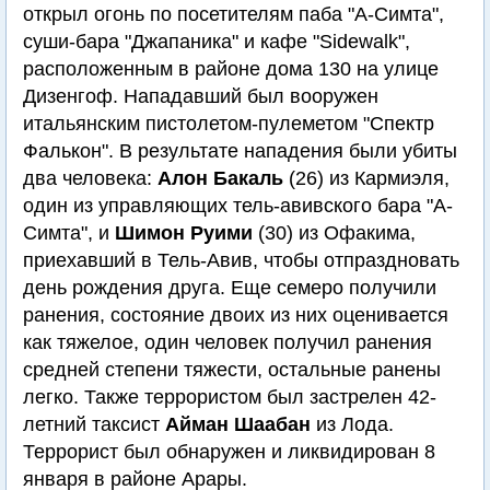
открыл огонь по посетителям паба "А-Симта",
суши-бара "Джапаника" и кафе "Sidewalk",
расположенным в районе дома 130 на улице
Дизенгоф. Нападавший был вооружен
итальянским пистолетом-пулеметом "Спектр
Фалькон". В результате нападения были убиты
два человека:
Алон Бакаль
(26) из Кармиэля,
один из управляющих тель-авивского бара "А-
Симта", и
Шимон Руими
(30) из Офакима,
приехавший в Тель-Авив, чтобы отпраздновать
день рождения друга. Еще семеро получили
ранения, состояние двоих из них оценивается
как тяжелое, один человек получил ранения
средней степени тяжести, остальные ранены
легко. Также террористом был застрелен 42-
летний таксист
Айман Шаабан
из Лода.
Террорист был обнаружен и ликвидирован 8
января в районе Арары.