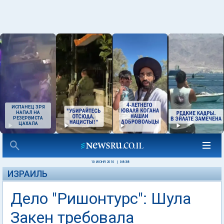
ИСПАНЕЦ ЗРЯ
НАПАЛ НА
РЕЗЕРВИСТА
ЦАХАЛА
10 ИЮНЯ 2010
|
08:38
ИЗРАИЛЬ
Дело "Ришонтурс": Шула
Закен требовала