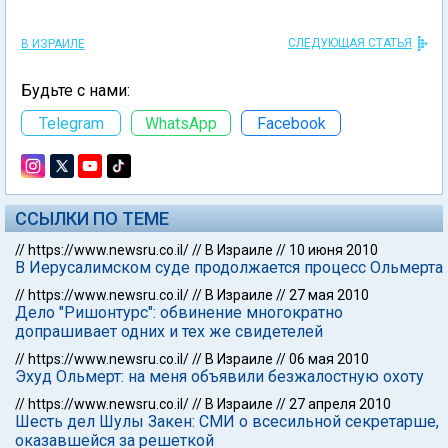
СЛЕДУЮЩАЯ СТАТЬЯ
В ИЗРАИЛЕ
Будьте с нами:
Telegram
WhatsApp
Facebook
ССЫЛКИ ПО ТЕМЕ
//
https://www.newsru.co.il/
//
В Израиле
//
10 июня 2010
В Иерусалимском суде продолжается процесс Ольмерта
//
https://www.newsru.co.il/
//
В Израиле
//
27 мая 2010
Дело "Ришонтурс": обвинение многократно
допрашивает одних и тех же свидетелей
//
https://www.newsru.co.il/
//
В Израиле
//
06 мая 2010
Эхуд Ольмерт: на меня объявили безжалостную охоту
//
https://www.newsru.co.il/
//
В Израиле
//
27 апреля 2010
Шесть дел Шулы Закен: СМИ о всесильной секретарше,
оказавшейся за решеткой