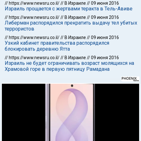
//
https://www.newsru.co.il/
//
В Израиле
//
09 июня 2016
Израиль прощается с жертвами теракта в Тель-Авиве
//
https://www.newsru.co.il/
//
В Израиле
//
09 июня 2016
Либерман распорядился прекратить выдачу тел убитых
террористов
//
https://www.newsru.co.il/
//
В Израиле
//
09 июня 2016
Узкий кабинет правительства распорядился
блокировать деревню Ятта
//
https://www.newsru.co.il/
//
В Израиле
//
09 июня 2016
Израиль не будет ограничивать возраст молящихся на
Храмовой горе в первую пятницу Рамадана