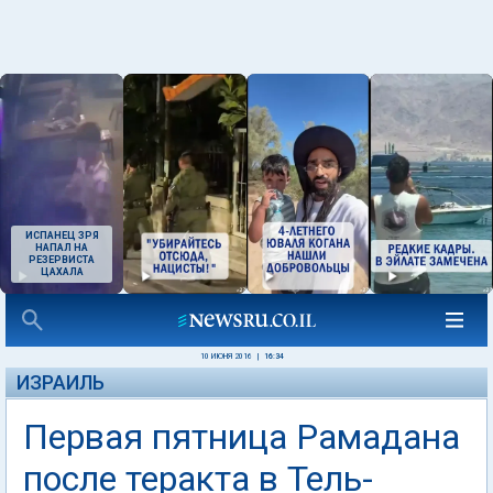
ИСПАНЕЦ ЗРЯ
НАПАЛ НА
РЕЗЕРВИСТА
ЦАХАЛА
10 ИЮНЯ 2016
|
16:34
ИЗРАИЛЬ
Первая пятница Рамадана
после теракта в Тель-