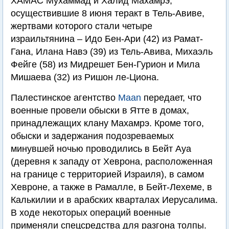
ХАМАС Мухаммад и Халид Махамрэ,
осуществившие 8 июня теракт в Тель-Авиве,
жертвами которого стали четыре
израильтянина – Идо Бен-Ари (42) из Рамат-
Гана, Илана Навэ (39) из Тель-Авива, Михаэль
Фейге (58) из Мидрешет Бен-Гурион и Мила
Мишаева (32) из Ришон ле-Циона.
Палестинское агентство
Maan
передает, что
военные провели обыски в Ятте в домах,
принадлежащих клану Махамрэ. Кроме того,
обыски и задержания подозреваемых
минувшей ночью проводились в Бейт Ауа
(деревня к западу от Хеврона, расположенная
на границе с территорией Израиля), в самом
Хевроне, а также в Рамалле, в Бейт-Лехеме, в
Калькилии и в арабских кварталах Иерусалима.
В ходе некоторых операций военные
применяли спецсредства для разгона толпы.