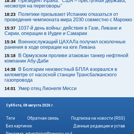
Президент Ирана: "США – преступная держава,
18:35
несмотря на переговоры"
Политики призывают Испанию отказаться от
18:23
проведения чемпионата мира 2030 совместно с Марокко
1037-й день войны: действия в Газе, Ливане и
15:37
Сирии, операции в Иудее и Самарии
Военнослужащий ЦАХАЛа получил осколочные
15:34
ранения в ходе операции на юге Ливана
В Ормузском проливе атакован танкер нефтяной
15:18
компании Абу-Даби
В Болгарии неизвестный БПЛА взорвался в
14:38
километре от насосной станции Трансбалканского
газопровода
Умер отец Лионеля Месси
14:01
Суббота, 08 августа 2026 г.
Теги
Обратная связь
Подписка на новости (RSS)
Без картинок
Данные редакции и устав
Реклама:
advertising@newsru.co.il