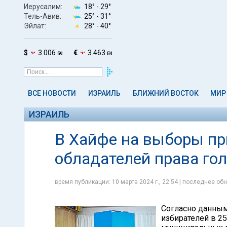
Иерусалим:
18° -
29°
Тель-Авив:
25° -
31°
Эйлат:
28° -
40°
$
3.006 ₪
€
3.463 ₪
ВСЕ НОВОСТИ
ИЗРАИЛЬ
БЛИЖНИЙ ВОСТОК
МИР
ИЗРАИЛЬ
В Хайфе на выборы п
обладателей права го
время публикации: 10 марта 2024 г., 22:54 | последнее обн
Согласно данным
избирателей в 25