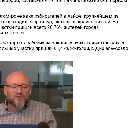
ыборов, составила 44%, что на 9,8% ниже явки в первом
этом фоне явка избирателей в Хайфе, крупнейшем из
ых проходил второй тур, оказалась крайне низкой. На
частки пришли всего 28,76% жителей города,
ом голоса.
 некоторых арабских населенных пунктах явка оказалась
ельные участки пришли 61,47% жителей, в Дир аль-Асаде