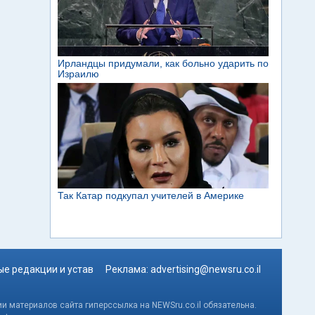
е редакции и устав
Реклама:
advertising@newsru.co.il
и материалов сайта гиперссылка на NEWSru.co.il обязательна.