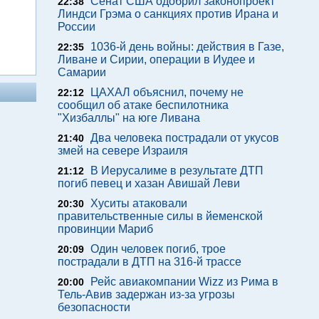
Сенат США одобрил законопроект
22:38
Линдси Грэма о санкциях против Ирана и
России
1036-й день войны: действия в Газе,
22:35
Ливане и Сирии, операции в Иудее и
Самарии
ЦАХАЛ объяснил, почему не
22:12
сообщил об атаке беспилотника
"Хизбаллы" на юге Ливана
Два человека пострадали от укусов
21:40
змей на севере Израиля
В Иерусалиме в результате ДТП
21:12
погиб певец и хазан Авишай Леви
Хуситы атаковали
20:30
правительственные силы в йеменской
провинции Мариб
Один человек погиб, трое
20:09
пострадали в ДТП на 316-й трассе
Рейс авиакомпании Wizz из Рима в
20:00
Тель-Авив задержан из-за угрозы
безопасности