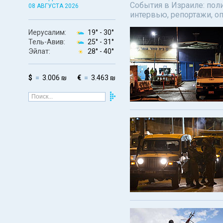
События в Израиле: поли
08 АВГУСТА 2026
интервью, репортажи, о
Иерусалим:
19° -
30°
Тель-Авив:
25° -
31°
Эйлат:
28° -
40°
$
3.006 ₪
€
3.463 ₪