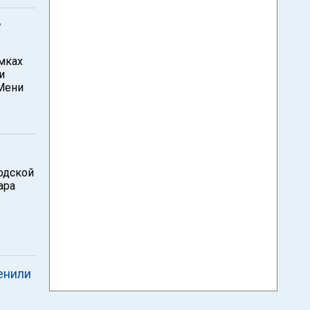
у
амках
и
Мени
одской
ара
енили