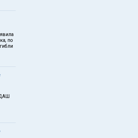
ъявила
ка, по
огибли
е
АДАШ
о