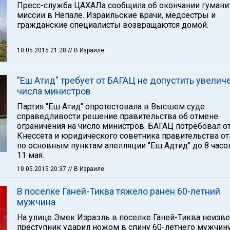
Пресс-служба ЦАХАЛа сообщила об окончании гумани
миссии в Непале. Израильские врачи, медсестры и
гражданские специалисты возвращаются домой.
10.05.2015 21:28
// В Израиле
"Еш Атид" требует от БАГАЦ не допустить увелич
числа министров
Партия "Еш Атид" опротестовала в Высшем суде
справедливости решение правительства об отмене
ограничения на число министров. БАГАЦ потребовал о
Кнессета и юридического советника правительства от
по основным пунктам апелляции "Еш Адтид" до 8 часо
11 мая.
10.05.2015 20:37
// В Израиле
В поселке Ганей-Тиква тяжело ранен 60-летний
мужчина
На улице Эмек Израэль в поселке Ганей-Тиква неизв
преступник ударил ножом в спину 60-летнего мужчину