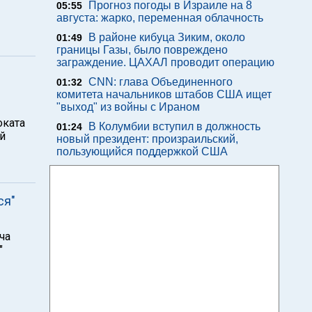
Прогноз погоды в Израиле на 8
05:55
августа: жарко, переменная облачность
В районе кибуца Зиким, около
01:49
границы Газы, было повреждено
заграждение. ЦАХАЛ проводит операцию
CNN: глава Объединенного
01:32
комитета начальников штабов США ищет
"выход" из войны с Ираном
оката
В Колумбии вступил в должность
01:24
й
новый президент: произраильский,
пользующийся поддержкой США
ся"
ча
"