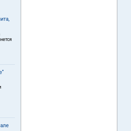
ита,
а
нется
е"
и
пале