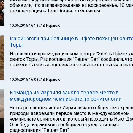
объявили, что запланированная на воскресенье, 10 мая
демонстрация в Тель-Авиве отменяется.
10.05.2015 16:18
// В Израиле
Из синагоги при больнице в Цфате похищен свит
Торы
Из синагоги при медицинском центре "Зив" в Цфате у
свиток Торы. Радиостанция "Решет Бет" сообщила, что
стоимость свитка оценивается свыше ста тысяч шеке
10.05.2015 16:03
// В Израиле
Команда из Израиля заняла первое место в
международном чемпионате по орнитологии
Четверо специалистов Израильского общества охран
природы завоевали первое место в международном
чемпионате орнитологов, который проходит в Нью-Дж
О победе израильтян сообщила государственная
радиостанция "Решет Бет".