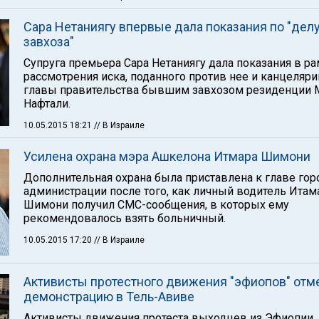
Сара Нетаниягу впервые дала показания по "дел
завхоза"
Cупруга премьера Сара Нетаниягу дала показания в р
рассмотрения иска, поданного против нее и канцеляри
главы правительства бывшим завхозом резиденции 
Нафтали.
10.05.2015 18:21
// В Израиле
Усилена охрана мэра Ашкелона Итмара Шимони
Дополнительная охрана была приставлена к главе гор
администрации после того, как личный водитель Итам
Шимони получил СМС-сообщения, в которых ему
рекомендовалось взять больничный.
10.05.2015 17:20
// В Израиле
Активисты протестного движения "эфиопов" отм
демонстрацию в Тель-Авиве
Активисты движения протеста выходцев из Эфиопии