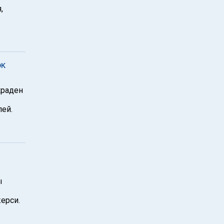
,
ок
краден
лей.
ы
ерси.