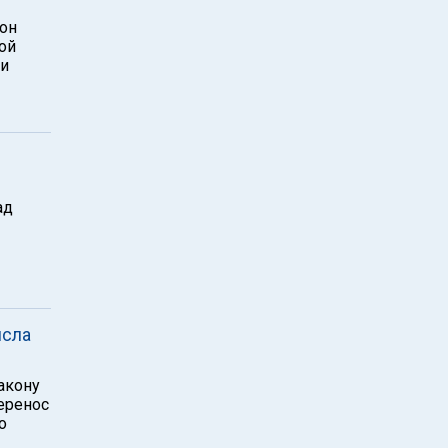
он
ой
 и
ад
исла
акону
еренос
о