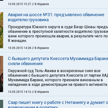
10.05.2015 15:27
// В Израиле
Авария на шоссе №31: предъявлено обвинение
водителю грузовика
Прокуратура Южного округа в суде Беэр-Шевы пред
обвинение в преступной халатности водителю грузови
вине которого произошла авария, в результате чего п
8 женщин.
10.05.2015 14:28
// В Израиле
С бывшего депутата Кнессета Мухаммада Барак
сняли обвинения
Окружной суд Тель-Авива в воскресенье снял все
обвинения с бывшего депутата Кнессета от партии Х
Мухаммада Бараке, которого признали виновным в
нападении в ходе демонстрации на правого активиста.
10.05.2015 14:16
// В Израиле
Саар пишет книгу о работе с Нетаниягу и думает 
возвращении в политику