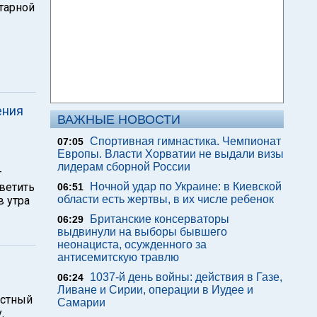
тарной
ения
ВАЖНЫЕ НОВОСТИ
Спортивная гимнастика. Чемпионат
07:05
Европы. Власти Хорватии не выдали визы
лидерам сборной России
т
ветить
Ночной удар по Украине: в Киевской
06:51
области есть жертвы, в их числе ребенок
в утра
Британские консерваторы
06:29
выдвинули на выборы бывшего
неонациста, осужденного за
антисемитскую травлю
1037-й день войны: действия в Газе,
06:24
Ливане и Сирии, операции в Иудее и
естный
Самарии
.