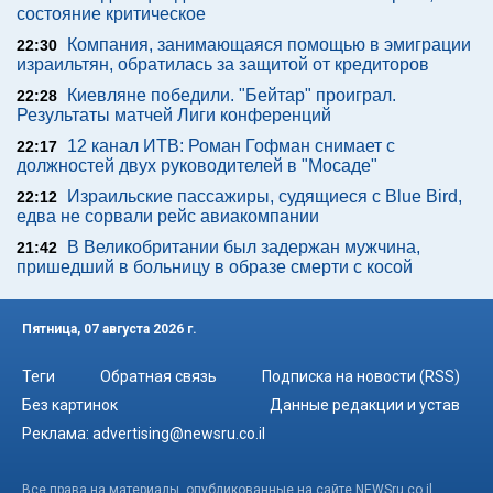
состояние критическое
Компания, занимающаяся помощью в эмиграции
22:30
израильтян, обратилась за защитой от кредиторов
Киевляне победили. "Бейтар" проиграл.
22:28
Результаты матчей Лиги конференций
12 канал ИТВ: Роман Гофман снимает с
22:17
должностей двух руководителей в "Мосаде"
Израильские пассажиры, судящиеся с Blue Bird,
22:12
едва не сорвали рейс авиакомпании
В Великобритании был задержан мужчина,
21:42
пришедший в больницу в образе смерти с косой
Пятница, 07 августа 2026 г.
Теги
Обратная связь
Подписка на новости (RSS)
Без картинок
Данные редакции и устав
Реклама:
advertising@newsru.co.il
Все права на материалы, опубликованные на сайте NEWSru.co.il ,