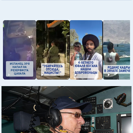
ИСПАНЕЦ ЗРЯ
НАПАЛ НА
РЕЗЕРВИСТА
ЦАХАЛА