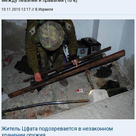
между левыми и правыми (18%).
10.11.2015 12:17
// В Израиле
Житель Цфата подозревается в незаконном
хранении оружия