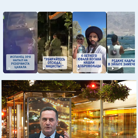
ИСПАНЕЦ ЗРЯ
НАПАЛ НА
РЕЗЕРВИСТА
ЦАХАЛА