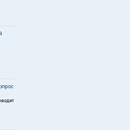
й
 опрос
роводит