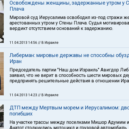
Освобождены женщины, задержанные утром у 
Плача
Мировой суд Иерусалима освободил из-под стражи ж
арестованных утром у Стены Плача. Судья мотивиров
вердикт отсутствием оснований к задержанию.
11.04.2013 14:56
// В Израиле
Либерман: мировые державы не способны обуз
Иран
Председатель партии "Наш дом Израиль" Авигдор Ли
заявил, что не верит в способность шести мировых д
предпринять решительные действия в отношении Ира
11.04.2013 14:23
// В Израиле
ДТП между Мертвым морем и Иерусалимом: дв
погибших
На участке трассы между поселками Мишор Адумим 
Анатот столкнулись мотоцикл и грузовой автомобиль.