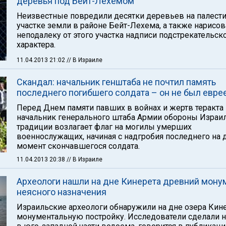
деревья под Бейт-Лехемом
Неизвестные повредили десятки деревьев на палест
участке земли в районе Бейт-Лехема, а также нарисо
неподалеку от этого участка надписи подстрекательск
характера.
11.04.2013 21:02
// В Израиле
Скандал: начальник генштаба не почтил память
последнего погибшего солдата – он не был евре
Перед Днем памяти павших в войнах и жертв теракта
начальник генерального штаба Армии обороны Израил
традиции возлагает флаг на могилы умерших
военнослужащих, начиная с надгробия последнего на
момент скончавшегося солдата.
11.04.2013 20:38
// В Израиле
Археологи нашли на дне Кинерета древний мону
неясного назначения
Израильские археологи обнаружили на дне озера Кин
монументальную постройку. Исследователи сделали 