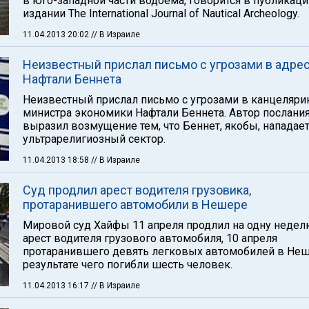
в юго-западной части водоема, говорится в публикаци
издании The International Journal of Nautical Archeology.
11.04.2013 20:02
// В Израиле
Неизвестный прислал письмо с угрозами в адре
Нафтали Беннета
Неизвестный прислал письмо с угрозами в канцеляр
министра экономики Нафтали Беннета. Автор послани
выразил возмущение тем, что Беннет, якобы, нападает
ультрарелигиозный сектор.
11.04.2013 18:58
// В Израиле
Суд продлил арест водителя грузовика,
протаранившего автомобили в Нешере
Мировой суд Хайфы 11 апреля продлил на одну неде
арест водителя грузового автомобиля, 10 апреля
протаранившего девять легковых автомобилей в Неш
результате чего погибли шесть человек.
11.04.2013 16:17
// В Израиле