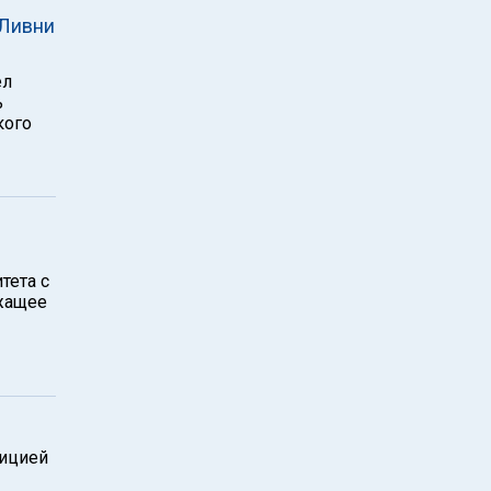
 Ливни
ел
ь
кого
тета с
жащее
лицией