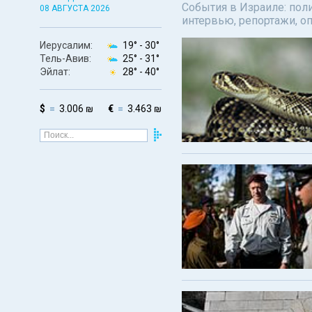
События в Израиле: поли
08 АВГУСТА 2026
интервью, репортажи, о
Иерусалим:
19° -
30°
Тель-Авив:
25° -
31°
Эйлат:
28° -
40°
$
3.006 ₪
€
3.463 ₪