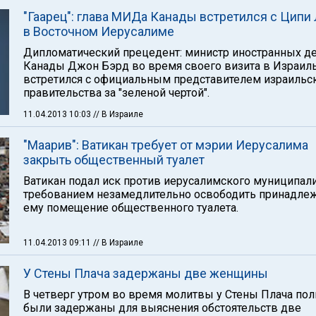
"Гаарец": глава МИДа Канады встретился с Ципи
в Восточном Иерусалиме
Дипломатический прецедент: министр иностранных д
Канады Джон Бэрд во время своего визита в Израил
встретился с официальным представителем израильс
правительства за "зеленой чертой".
11.04.2013 10:03
// В Израиле
"Maaрив": Ватикан требует от мэрии Иерусалима
закрыть общественный туалет
Ватикан подал иск против иерусалимского муниципали
требованием незамедлительно освободить принадле
ему помещение общественного туалета.
11.04.2013 09:11
// В Израиле
У Стены Плача задержаны две женщины
В четверг утром во время молитвы у Стены Плача по
были задержаны для выяснения обстоятельств две