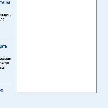
Стены
енщин,
ала
дать
берман
ержав
на.
ое
и