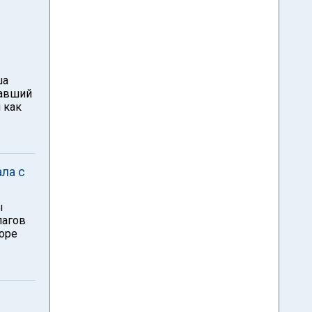
ша
давший
 как
ла с
ы
лагов
оре
и