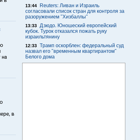
и в
Reuters: Ливан и Израиль
13:44
согласовали список стран для контроля за
разоружением "Хизбаллы"
Дзюдо. Юношеский европейский
13:33
с
кубок. Турок отказался пожать руку
израильтянину
ию
Трамп оскорблен: федеральный суд
12:33
я
назвал его "временным квартирантом"
 на
Белого дома
лю
ере, в