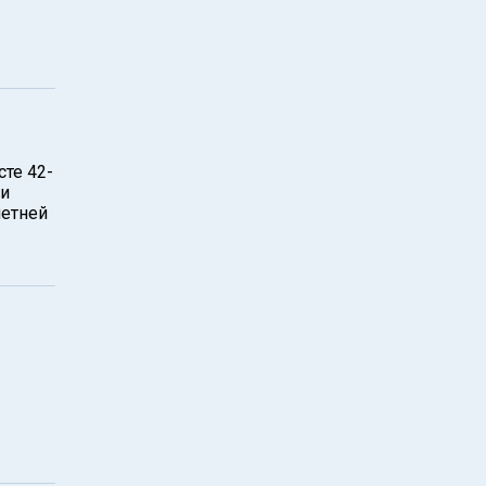
те 42-
 и
летней