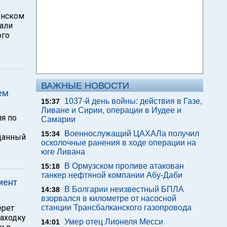
инском
вали
ого
ВАЖНЫЕ НОВОСТИ
ем
1037-й день войны: действия в Газе,
15:37
Ливане и Сирии, операции в Иудее и
я по
Самарии
Военнослужащий ЦАХАЛа получил
15:34
 данный
осколочные ранения в ходе операции на
юге Ливана
В Ормузском проливе атакован
15:18
танкер нефтяной компании Абу-Даби
мент
В Болгарии неизвестный БПЛА
14:38
взорвался в километре от насосной
ерет
станции Трансбалканского газопровода
находку
Умер отец Лионеля Месси
14:01