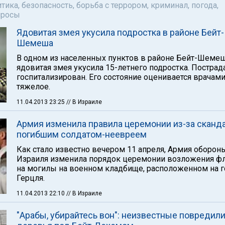
тика, безопасность, борьба с террором, криминал, погода,
просы
Ядовитая змея укусила подростка в районе Бейт-
Шемеша
В одном из населенных пунктов в районе Бейт-Шеме
ядовитая змея укусила 15-летнего подростка. Постра
госпитализирован. Его состояние оценивается врачами
тяжелое.
11.04.2013 23:25
// В Израиле
Армия изменила правила церемонии из-за сканда
погибшим солдатом-неевреем
Как стало известно вечером 11 апреля, Армия оборон
Израиля изменила порядок церемонии возложения ф
на могилы на военном кладбище, расположенном на г
Герцля.
11.04.2013 22:10
// В Израиле
"Арабы, убирайтесь вон": неизвестные повредил