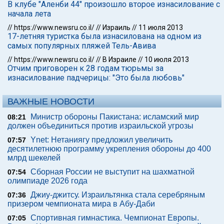
В клубе "Аленби 44" произошло второе изнасилование с
начала лета
//
https://www.newsru.co.il/
//
Израиль
//
11 июля 2013
17-летняя туристка была изнасилована на одном из
самых популярных пляжей Тель-Авива
//
https://www.newsru.co.il/
//
В Израиле
//
10 июля 2013
Отчим приговорен к 28 годам тюрьмы за
изнасилование падчерицы: "Это была любовь"
ВАЖНЫЕ НОВОСТИ
Министр обороны Пакистана: исламский мир
08:21
должен объединиться против израильской угрозы
Ynet: Нетаниягу предложил увеличить
07:57
десятилетнюю программу укрепления обороны до 400
млрд шекелей
Сборная России не выступит на шахматной
07:54
олимпиаде 2026 года
Джиу-джитсу. Израильтянка стала серебряным
07:36
призером чемпионата мира в Абу-Даби
Спортивная гимнастика. Чемпионат Европы.
07:05