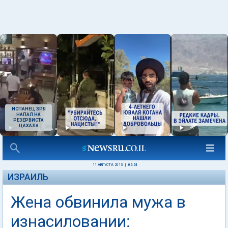
ИСПАНЕЦ ЗРЯ
НАПАЛ НА
РЕЗЕРВИСТА
ЦАХАЛА
11 АВГУСТА 2013
|
05:54
ИЗРАИЛЬ
Жена обвинила мужа в
изнасиловании: