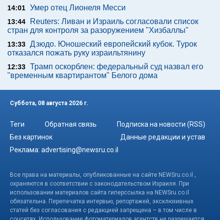
Умер отец Лионеля Месси
14:01
Reuters: Ливан и Израиль согласовали список
13:44
стран для контроля за разоружением "Хизбаллы"
Дзюдо. Юношеский европейский кубок. Турок
13:33
отказался пожать руку израильтянину
Трамп оскорблен: федеральный суд назвал его
12:33
"временным квартирантом" Белого дома
Суббота, 08 августа 2026 г.
Теги
Обратная связь
Подписка на новости (RSS)
Без картинок
Данные редакции и устав
Реклама:
advertising@newsru.co.il
Все права на материалы, опубликованные на сайте NEWSru.co.il ,
охраняются в соответствии с законодательством Израиля. При
использовании материалов сайта гиперссылка на NEWSru.co.il
обязательна. Перепечатка интервью, репортажей, эксклюзивных
статей без согласования с редакцией запрещена – в том числе в
соцсетях. Использование фотоматериалов агентств не разрешается.