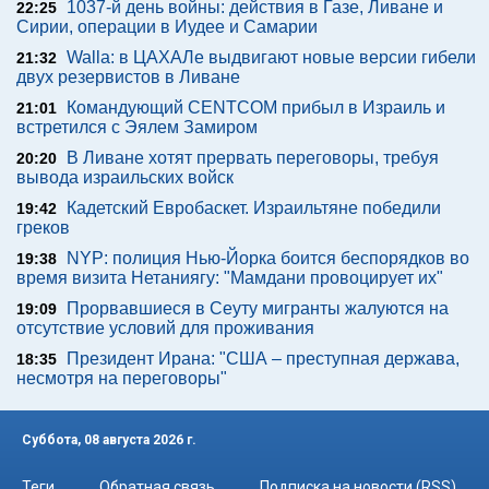
1037-й день войны: действия в Газе, Ливане и
22:25
Сирии, операции в Иудее и Самарии
Walla: в ЦАХАЛе выдвигают новые версии гибели
21:32
двух резервистов в Ливане
Командующий CENTCOM прибыл в Израиль и
21:01
встретился с Эялем Замиром
В Ливане хотят прервать переговоры, требуя
20:20
вывода израильских войск
Кадетский Евробаскет. Израильтяне победили
19:42
греков
NYP: полиция Нью-Йорка боится беспорядков во
19:38
время визита Нетаниягу: "Мамдани провоцирует их"
Прорвавшиеся в Сеуту мигранты жалуются на
19:09
отсутствие условий для проживания
Президент Ирана: "США – преступная держава,
18:35
несмотря на переговоры"
Суббота, 08 августа 2026 г.
Теги
Обратная связь
Подписка на новости (RSS)