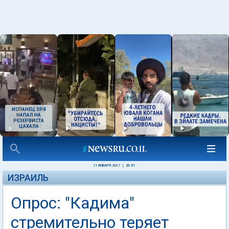
ИСПАНЕЦ ЗРЯ
НАПАЛ НА
РЕЗЕРВИСТА
ЦАХАЛА
11 ЯНВАРЯ 2007
|
20:51
ИЗРАИЛЬ
Опрос: "Кадима"
стремительно теряет