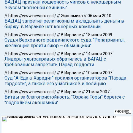
БАДАЦ признал кошерность чипсов с некошерным
вкусом "копченой свинины"
//
https://www.newsru.co.il/
//
Экономика
//
06 мая 2010
БАДАЦ запретил религиозным вкладывать деньги в
биржу: в Израиле нет кошерных компаний
//
https://www.newsru.co.il/
//
В Израиле
//
18 июня 2009
Судья Верховного раввинатского суда: "Репатрианты,
желающие пройти гиюр – обманщики"
//
https://www.newsru.co.il/
//
В Израиле
//
14 июня 2007
Лидеры ультраправых обратились в БАГАЦ с
требованием запретить Парад гордости
//
https://www.newsru.co.il/
//
В Израиле
//
10 июня 2007
Суд "А-Еда а-Харедит" проклял организаторов "Парада
гордости", а также его участников и полицию
//
https://www.newsru.co.il/
//
В Израиле
//
21 мая 2007
Битвы за благопристойность: "Охрана Торы" борется с
"подпольем экономики"