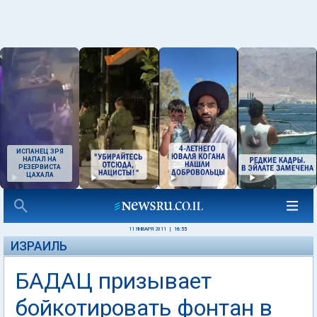
ИСПАНЕЦ ЗРЯ
НАПАЛ НА
РЕЗЕРВИСТА
ЦАХАЛА
11 ЯНВАРЯ 2011
|
16:55
ИЗРАИЛЬ
БАДАЦ призывает
бойкотировать фонтан в