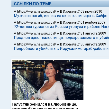
ССЫЛКИ ПО ТЕМЕ
//
https://www.newsru.co.il/
//
В Израиле
//
03 июня 2010
Мужчина погиб, выпав из окна гостиницы в Хайфе
//
https://www.newsru.co.il/
//
В Израиле
//
01 ноября 2009
72-летняя туристка из России утонула в районе Наг
//
https://www.newsru.co.il/
//
В Израиле
//
31 августа 2009
Продлен арест палестинца, подозреваемого в убий
//
https://www.newsru.co.il/
//
В Израиле
//
30 августа 2009
Подробности убийства в Иерусалиме: араб-работни
Галустян женился на любовнице,
которая бывала в доме его семьи