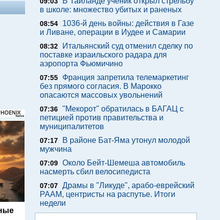
В Таиланде ученик открыл стрельбу
09:03
в школе: множество убитых и раненых
1036-й день войны: действия в Газе
08:54
и Ливане, операции в Иудее и Самарии
Итальянский суд отменил сделку по
08:32
поставке израильского радара для
аэропорта Фьюмичино
Франция запретила телемаркетинг
07:55
без прямого согласия. В Марокко
опасаются массовых увольнений
"Мекорот" обратилась в БАГАЦ с
07:36
петицией против правительства и
муниципалитетов
В районе Бат-Яма утонул молодой
07:17
мужчина
Около Бейт-Шемеша автомобиль
07:09
насмерть сбил велосипедиста
Драмы в "Ликуде", арабо-еврейский
07:07
РААМ, центристы на распутье. Итоги
недели
ьные