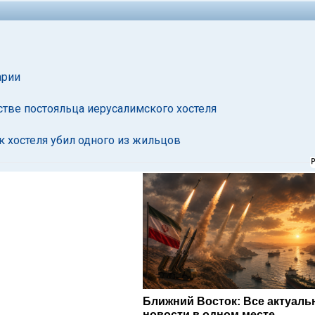
арии
стве постояльца иерусалимского хостеля
к хостеля убил одного из жильцов
Ближний Восток: Все актуал
новости в одном месте