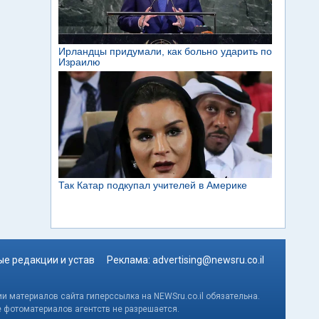
е редакции и устав
Реклама:
advertising@newsru.co.il
и материалов сайта гиперссылка на NEWSru.co.il обязательна.
е фотоматериалов агентств не разрешается.