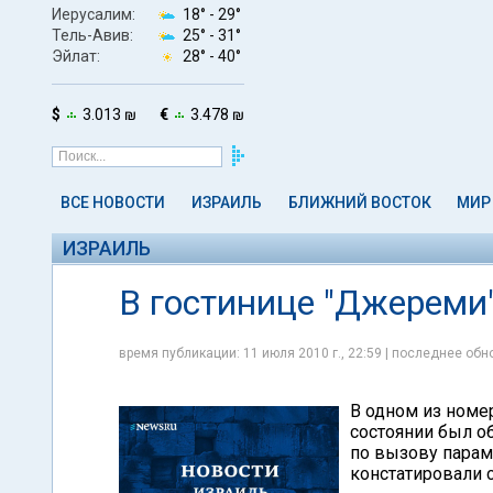
Иерусалим:
18° -
29°
Тель-Авив:
25° -
31°
Эйлат:
28° -
40°
$
3.013 ₪
€
3.478 ₪
ВСЕ НОВОСТИ
ИЗРАИЛЬ
БЛИЖНИЙ ВОСТОК
МИР
ИЗРАИЛЬ
В гостинице "Джереми
время публикации: 11 июля 2010 г., 22:59 | последнее обно
В одном из номе
состоянии был о
по вызову парам
констатировали 