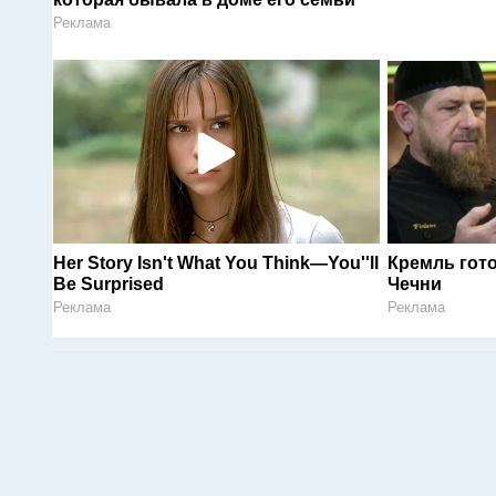
Реклама
Her Story Isn't What You Think—You''ll
Кремль гот
Be Surprised
Чечни
Реклама
Реклама