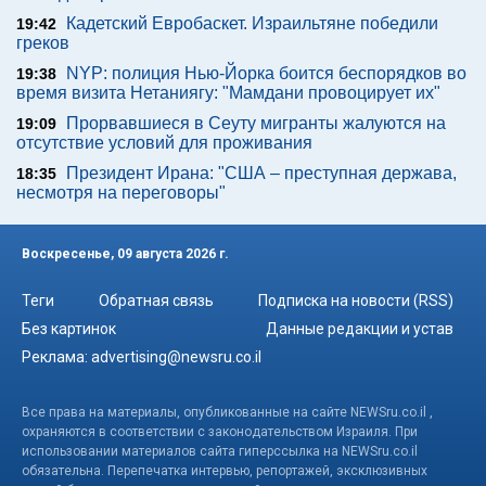
Кадетский Евробаскет. Израильтяне победили
19:42
греков
NYP: полиция Нью-Йорка боится беспорядков во
19:38
время визита Нетаниягу: "Мамдани провоцирует их"
Прорвавшиеся в Сеуту мигранты жалуются на
19:09
отсутствие условий для проживания
Президент Ирана: "США – преступная держава,
18:35
несмотря на переговоры"
Воскресенье, 09 августа 2026 г.
Теги
Обратная связь
Подписка на новости (RSS)
Без картинок
Данные редакции и устав
Реклама:
advertising@newsru.co.il
Все права на материалы, опубликованные на сайте NEWSru.co.il ,
охраняются в соответствии с законодательством Израиля. При
использовании материалов сайта гиперссылка на NEWSru.co.il
обязательна. Перепечатка интервью, репортажей, эксклюзивных