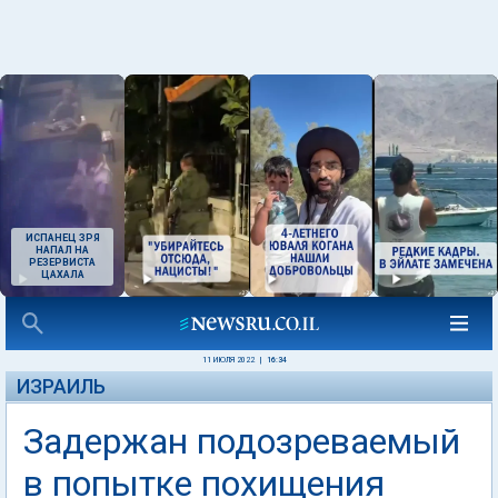
ИСПАНЕЦ ЗРЯ
НАПАЛ НА
РЕЗЕРВИСТА
ЦАХАЛА
11 ИЮЛЯ 2022
|
16:34
ИЗРАИЛЬ
Задержан подозреваемый
в попытке похищения