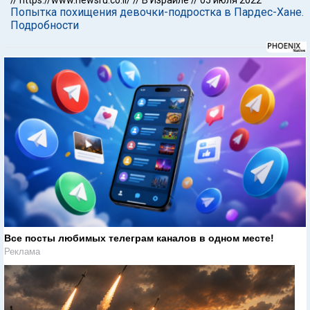
//
https://www.newsru.co.il/
//
В Израиле
//
05 июля 2022
Попытка похищения девочки-подростка в Пардес-Хане.
Подробности
Все посты любимых телеграм каналов в одном месте!
Реклама