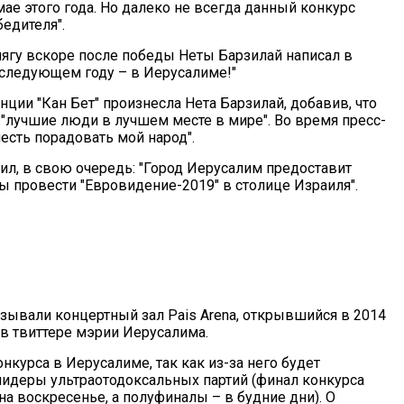
ае этого года. Но далеко не всегда данный конкурс
едителя".
гу вскоре после победы Неты Барзилай написал в
 следующем году – в Иерусалиме!"
ции "Кан Бет" произнесла Нета Барзилай, добавив, что
 "лучшие люди в лучшем месте в мире". Во время пресс-
есть порадовать мой народ".
л, в свою очередь: "Город Иерусалим предоставит
 провести "Евровидение-2019" в столице Израиля".
ывали концертный зал Pais Arena, открывшийся в 2014
 в твиттере мэрии Иерусалима.
курса в Иерусалиме, так как из-за него будет
 лидеры ультраотодоксальных партий (финал конкурса
 на воскресенье, а полуфиналы – в будние дни). О