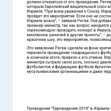
должен отказаться от его проведения. Регев
которым Европейский вещательный союз во
Израиля. "При всем уважении к Союзу, Изра
пройдет это мероприятие. Если оно не состои
Израиле вовсе", – заявила Регев. Она добав
премьер-министр, так как вопрос находится в
порекомендую проводить конкурс в Иерусали
миллионов шекелей в другие проекты", – до
красочное шоу, это мероприятие, позволяющ
Это заявление Регев сделала на фоне критик
перенести проведение товарищеского футбо
в конечном итоге, привело к его отмене. Вп
министра сыграло свою роль, сколько давле
футболистов и федерацию футбола Аргент
мусульманскими организациями и даже тер
Проведение "Евровидения-2019" в Израиле