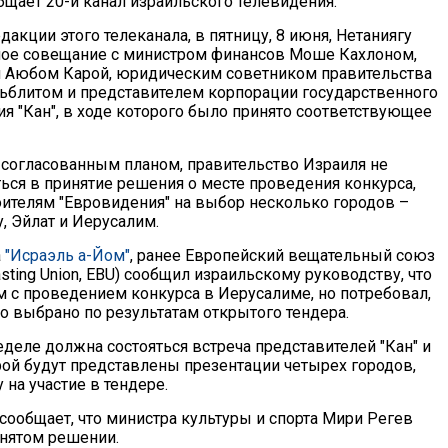
бщает 20-й канал израильского телевидения.
акции этого телеканала, в пятницу, 8 июня, Нетаниягу
ное совещание с министром финансов Моше Кахлоном,
 Аюбом Карой, юридическим советником правительства
блитом и представителем корпорации государственного
я "Кан", в ходе которого было принято соответствующее
с согласованным планом, правительство Израиля не
ься в принятие решения о месте проведения конкурса,
ителям "Евровидения" на выбор несколько городов –
, Эйлат и Иерусалим.
а
"Исраэль а-Йом"
, ранее Европейский вещательный союз
asting Union, EBU) сообщил израильскому руководству, что
м с проведением конкурса в Иерусалиме, но потребовал,
о выбрано по результатам открытого тендера.
деле должна состояться встреча представителей "Кан" и
орой будут представлены презентации четырех городов,
на участие в тендере.
сообщает, что министра культуры и спорта Мири Регев
нятом решении.