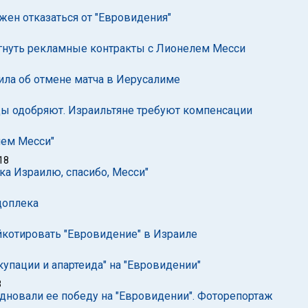
жен отказаться от "Евровидения"
ргнуть рекламные контракты с Лионелем Месси
ла об отмене матча в Иерусалиме
цы одобряют. Израильтяне требуют компенсации
чем Месси"
18
чка Израилю, спасибо, Месси"
доплека
котировать "Евровидение" в Израиле
упации и апартеида" на "Евровидении"
8
здновали ее победу на "Евровидении". Фоторепортаж