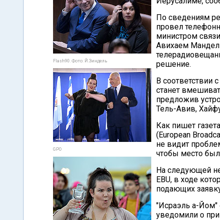
Иерусалиме, соо
По сведениям ред
провел телефон
министром связи
Авихаем Мандель
телерадиовещани
Flash90. Фото: Й.Зиндель
решение.
В соответствии 
станет вмешиват
предложив устро
Тель-Авив, Хайфу
Как пишет газет
(European Broadc
не видит пробле
GPO
чтобы место был
На следующей не
EBU, в ходе кот
подающих заявку 
"Исраэль а-Йом" 
уведомили о при