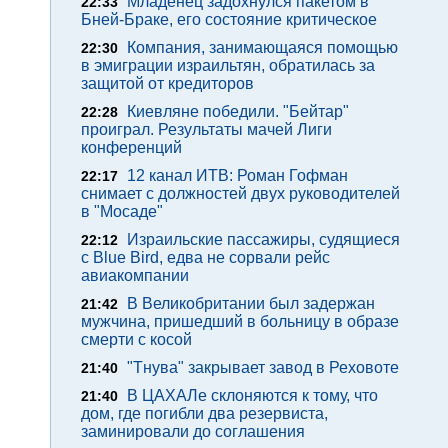
Младенец задохнулся пакетом в
22:33
Бней-Браке, его состояние критическое
Компания, занимающаяся помощью
22:30
в эмиграции израильтян, обратилась за
защитой от кредиторов
Киевляне победили. "Бейтар"
22:28
проиграл. Результаты мачей Лиги
конференций
12 канал ИТВ: Роман Гофман
22:17
снимает с должностей двух руководителей
в "Мосаде"
Израильские пассажиры, судящиеся
22:12
с Blue Bird, едва не сорвали рейс
авиакомпании
В Великобритании был задержан
21:42
мужчина, пришедший в больницу в образе
смерти с косой
"Тнува" закрывает завод в Реховоте
21:40
В ЦАХАЛе склоняются к тому, что
21:40
дом, где погибли два резервиста,
заминировали до соглашения