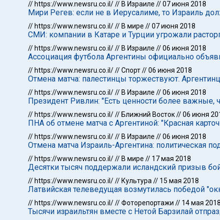
//
https://www.newsru.co.il/
//
В Израиле
//
07 июня 2018
Мири Регев: если не в Иерусалиме, то Израиль дол
//
https://www.newsru.co.il/
//
В мире
//
07 июня 2018
СМИ: компании в Катаре и Турции угрожали расто
//
https://www.newsru.co.il/
//
В Израиле
//
06 июня 2018
Ассоциация футбола Аргентины официально объяви
//
https://www.newsru.co.il/
//
Спорт
//
06 июня 2018
Отмена матча: палестинцы торжествуют. Аргентин
//
https://www.newsru.co.il/
//
В Израиле
//
06 июня 2018
Президент Ривлин: "Есть ценности более важные, 
//
https://www.newsru.co.il/
//
Ближний Восток
//
06 июня 20
ПНА об отмене матча с Аргентиной: "Красная карто
//
https://www.newsru.co.il/
//
В Израиле
//
06 июня 2018
Отмена матча Израиль-Аргентина: политическая по
//
https://www.newsru.co.il/
//
В мире
//
17 мая 2018
Десятки тысяч поддержали исландский призыв бой
//
https://www.newsru.co.il/
//
Культура
//
15 мая 2018
Латвийская телеведущая возмутилась победой "окк
//
https://www.newsru.co.il/
//
Фоторепортажи
//
14 мая 201
Тысячи израильтян вместе с Нетой Барзилай отпра