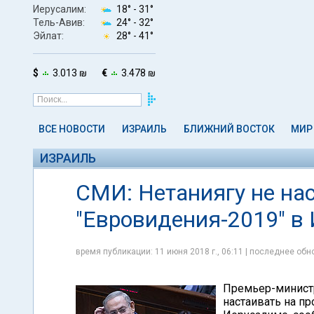
Иерусалим:
18° -
31°
Тель-Авив:
24° -
32°
Эйлат:
28° -
41°
$
3.013 ₪
€
3.478 ₪
ВСЕ НОВОСТИ
ИЗРАИЛЬ
БЛИЖНИЙ ВОСТОК
МИР
ИЗРАИЛЬ
СМИ: Нетаниягу не на
"Евровидения-2019" в
время публикации: 11 июня 2018 г., 06:11 | последнее обно
Премьер-министр
настаивать на п