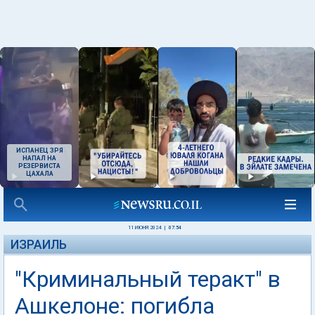
ИСПАНЕЦ ЗРЯ
НАПАЛ НА
РЕЗЕРВИСТА
ЦАХАЛА
11 ИЮНЯ 2024
|
07:54
ИЗРАИЛЬ
"Криминальный теракт" в
Ашкелоне: погибла