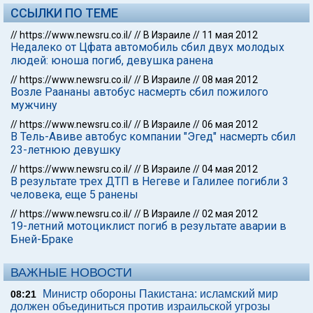
ССЫЛКИ ПО ТЕМЕ
//
https://www.newsru.co.il/
//
В Израиле
//
11 мая 2012
Недалеко от Цфата автомобиль сбил двух молодых
людей: юноша погиб, девушка ранена
//
https://www.newsru.co.il/
//
В Израиле
//
08 мая 2012
Возле Раананы автобус насмерть сбил пожилого
мужчину
//
https://www.newsru.co.il/
//
В Израиле
//
06 мая 2012
В Тель-Авиве автобус компании "Эгед" насмерть сбил
23-летнюю девушку
//
https://www.newsru.co.il/
//
В Израиле
//
04 мая 2012
В результате трех ДТП в Негеве и Галилее погибли 3
человека, еще 5 ранены
//
https://www.newsru.co.il/
//
В Израиле
//
02 мая 2012
19-летний мотоциклист погиб в результате аварии в
Бней-Браке
ВАЖНЫЕ НОВОСТИ
Министр обороны Пакистана: исламский мир
08:21
должен объединиться против израильской угрозы