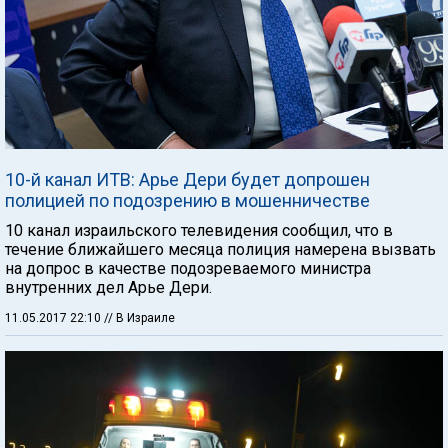
10-й канал ИТВ: Арье Дери будет допрошен
полицией по подозрению в мошенничестве
10 канал израильского телевидения сообщил, что в
течение ближайшего месяца полиция намерена вызвать
на допрос в качестве подозреваемого министра
внутренних дел Арье Дери.
11.05.2017 22:10
// В Израиле