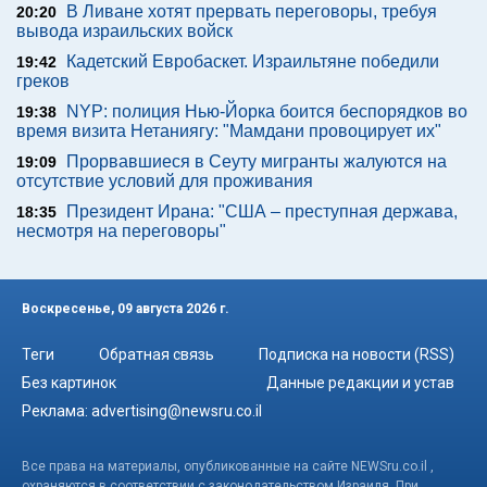
В Ливане хотят прервать переговоры, требуя
20:20
вывода израильских войск
Кадетский Евробаскет. Израильтяне победили
19:42
греков
NYP: полиция Нью-Йорка боится беспорядков во
19:38
время визита Нетаниягу: "Мамдани провоцирует их"
Прорвавшиеся в Сеуту мигранты жалуются на
19:09
отсутствие условий для проживания
Президент Ирана: "США – преступная держава,
18:35
несмотря на переговоры"
Воскресенье, 09 августа 2026 г.
Теги
Обратная связь
Подписка на новости (RSS)
Без картинок
Данные редакции и устав
Реклама:
advertising@newsru.co.il
Все права на материалы, опубликованные на сайте NEWSru.co.il ,
охраняются в соответствии с законодательством Израиля. При