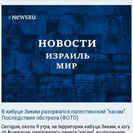
В кибуце Зиким разорвался палестинский "касам".
Последствия обстрела (ФОТО)
Сегодня, около 9 утра, на территории кибуца Зиким, к югу
от Ашкелона, разорвалась ракета "касам", выпущенная