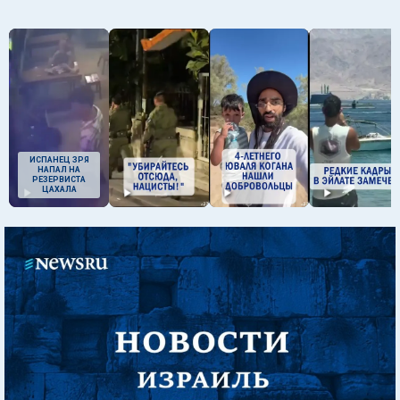
ИСПАНЕЦ ЗРЯ
НАПАЛ НА
РЕЗЕРВИСТА
ЦАХАЛА