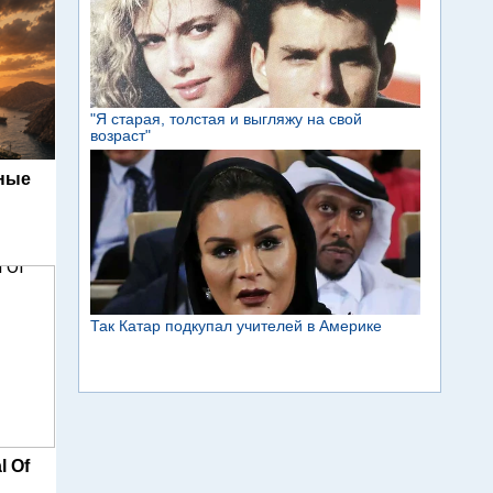
ьные
l Of