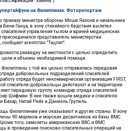
лассификации "Хайянь").
супертайфуна на Филиппинах. Фоторепортаж
по приказу министра обороны Моше Яалона и начальника
 Бени Ганца, в зону стихийного бедствия вылетел
 спасателей управления тылом и врачей медицинских
м присоединился представитель министерства
 сообщает агентство "Тацпит".
 провести разведку на местности с целью определить
 цели и объемы необходимой помощи.
а Филиппины с той же целью отправилась передовая
 отряда добровольных подразделений спасателей.
работу отряда будет некоммерческая организация FIRST,
рой спасатели-добровольцы действуют и на территории
вляет передовую группу командир отряда спасателей
ир Шифман. В нее также вошли медики и спасатели:
и Бахар, Нитай Рейх и Даниэль Групель.
щь Филиппинам уже оказывают и другие страны. В зону
лены 90 моряков и морских десантников из базы ВМС
Кроме того, самолеты американских ВВС и ВМС
ь в проведении поисково-спасательных операций на