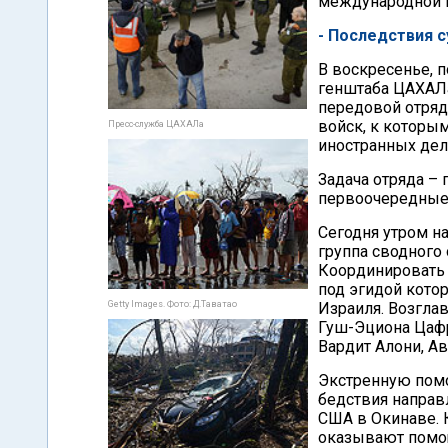
международной к
- Последствия 
В воскресенье, 
генштаба ЦАХАЛа
передовой отряд
войск, к которы
Пресс-служба ЦАХАЛа
иностранных дел,
Задача отряда –
первоочередные
Сегодня утром н
группа сводного
Координировать 
под эгидой кото
Getty Images. Фото: Д.Таватао
Израиля. Возгла
Гуш-Эциона Цафр
Вардит Алони, Ав
Экстренную помо
бедствия направ
США в Окинаве. 
оказывают помощ