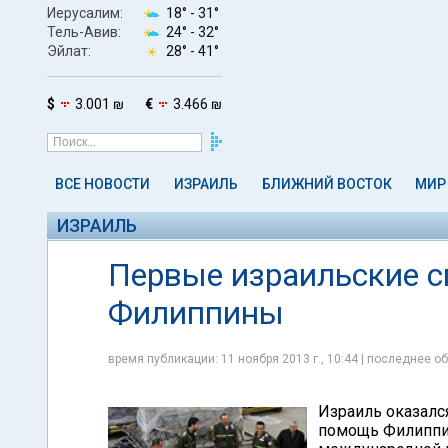
Иерусалим:
18° -
31°
Тель-Авив:
24° -
32°
Эйлат:
28° -
41°
$
3.001 ₪
€
3.466 ₪
ВСЕ НОВОСТИ
ИЗРАИЛЬ
БЛИЖНИЙ ВОСТОК
МИР
ИЗРАИЛЬ
Первые израильские с
Филиппины
время публикации: 11 ноября 2013 г., 10:44 | последнее об
Израиль оказалс
помощь Филиппин