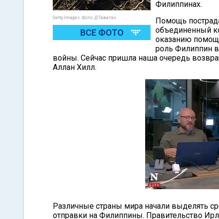
Филиппинах.
Getty Images. Фото: Д.Таватао
Помощь пострад
объединенный ком
ВСЕ ФОТО
оказанию помощ
роль Филиппин в
войны. Сейчас пришла наша очередь возвращ
Аллан Хилл.
Различные страны мира начали выделять ср
отправки на Филиппины. Правительство Ирл