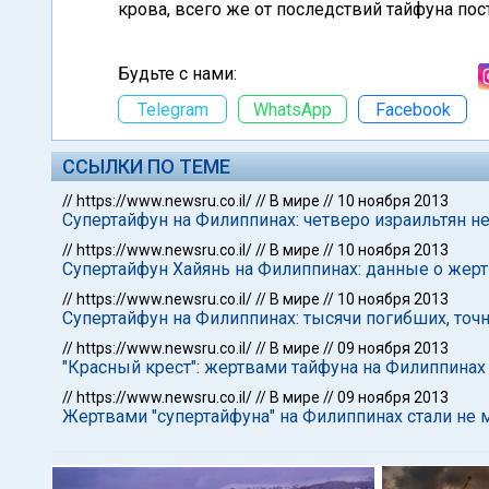
крова, всего же от последствий тайфуна пос
Будьте с нами:
Telegram
WhatsApp
Facebook
ССЫЛКИ ПО ТЕМЕ
//
https://www.newsru.co.il/
//
В мире
//
10 ноября 2013
Супертайфун на Филиппинах: четверо израильтян н
//
https://www.newsru.co.il/
//
В мире
//
10 ноября 2013
Супертайфун Хайянь на Филиппинах: данные о жерт
//
https://www.newsru.co.il/
//
В мире
//
10 ноября 2013
Супертайфун на Филиппинах: тысячи погибших, то
//
https://www.newsru.co.il/
//
В мире
//
09 ноября 2013
"Красный крест": жертвами тайфуна на Филиппинах 
//
https://www.newsru.co.il/
//
В мире
//
09 ноября 2013
Жертвами "супертайфуна" на Филиппинах стали не 