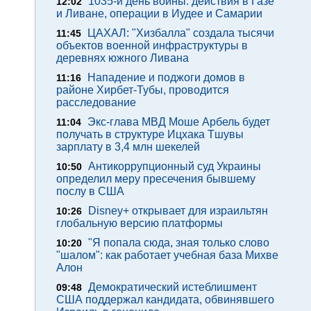
1035-й день войны: действия в Газе
12:02
и Ливане, операции в Иудее и Самарии
ЦАХАЛ: "Хизбалла" создала тысячи
11:45
объектов военной инфраструктуры в
деревнях южного Ливана
Нападение и поджоги домов в
11:16
районе Хирбет-Тубы, проводится
расследование
Экс-глава МВД Моше Арбель будет
11:04
получать в структуре Ицхака Тшувы
зарплату в 3,4 млн шекелей
Антикоррупционный суд Украины
10:50
определил меру пресечения бывшему
послу в США
Disney+ открывает для израильтян
10:26
глобальную версию платформы
"Я попала сюда, зная только слово
10:20
"шалом": как работает учебная база Михве
Алон
Демократический истеблишмент
09:48
США поддержал кандидата, обвинявшего