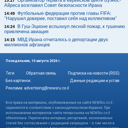
Организатор теракта в еврейском центе Буэнос-
15:27
Айреса возглавил Совет безопасности Ирана
Футбольные федерации против главы FIFA:
14:49
"Нарушил доверие, поставил себя над коллективом"
В Гуш-Эционе вспыхнул лесной пожар, к тушению
14:24
привлечена авиация
МВД Ирана отчиталось о депортации двух
14:15
миллионов афганцев
Понедельник, 10 августа 2026 г.
Теги
Обратная связь
Подписка на новости (RSS)
Без картинок
Данные редакции и устав
Реклама:
advertising@newsru.co.il
Все права на материалы, опубликованные на сайте NEWSru.co.il ,
охраняются в соответствии с законодательством Израиля. При
использовании материалов сайта гиперссылка на NEWSru.co.il
обязательна. Перепечатка интервью, репортажей, эксклюзивных
статей без согласования с редакцией запрещена – в том числе в