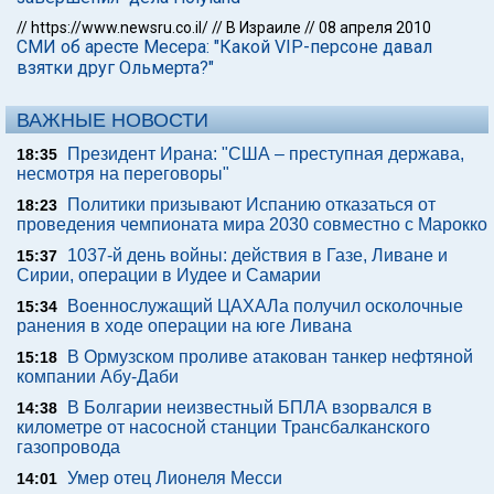
//
https://www.newsru.co.il/
//
В Израиле
//
08 апреля 2010
СМИ об аресте Месера: "Какой VIP-персоне давал
взятки друг Ольмерта?"
ВАЖНЫЕ НОВОСТИ
Президент Ирана: "США – преступная держава,
18:35
несмотря на переговоры"
Политики призывают Испанию отказаться от
18:23
проведения чемпионата мира 2030 совместно с Марокко
1037-й день войны: действия в Газе, Ливане и
15:37
Сирии, операции в Иудее и Самарии
Военнослужащий ЦАХАЛа получил осколочные
15:34
ранения в ходе операции на юге Ливана
В Ормузском проливе атакован танкер нефтяной
15:18
компании Абу-Даби
В Болгарии неизвестный БПЛА взорвался в
14:38
километре от насосной станции Трансбалканского
газопровода
Умер отец Лионеля Месси
14:01