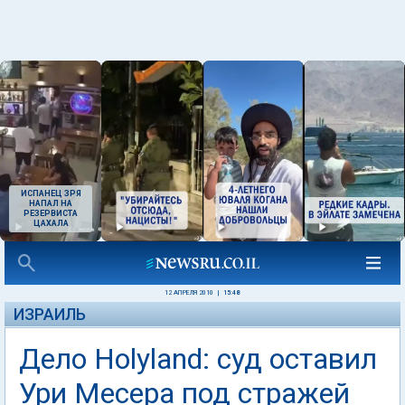
ИСПАНЕЦ ЗРЯ
НАПАЛ НА
РЕЗЕРВИСТА
ЦАХАЛА
12 АПРЕЛЯ 2010
|
15:48
ИЗРАИЛЬ
Дело Holyland: суд оставил
Ури Месера под стражей