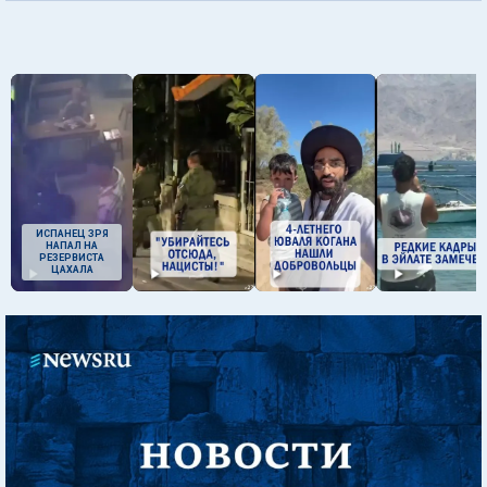
ИСПАНЕЦ ЗРЯ
НАПАЛ НА
РЕЗЕРВИСТА
ЦАХАЛА