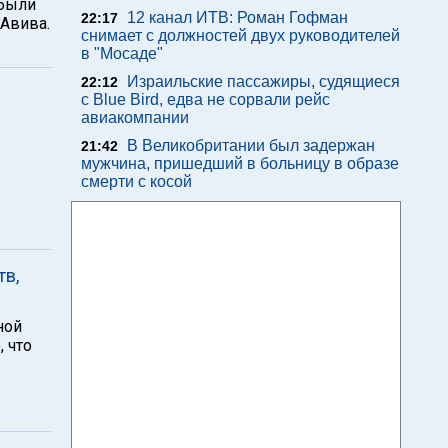
 были
12 канал ИТВ: Роман Гофман
22:17
-Авива.
снимает с должностей двух руководителей
в "Мосаде"
Израильские пассажиры, судящиеся
22:12
с Blue Bird, едва не сорвали рейс
авиакомпании
В Великобритании был задержан
21:42
мужчина, пришедший в больницу в образе
ь
смерти с косой
тв,
ной
, что