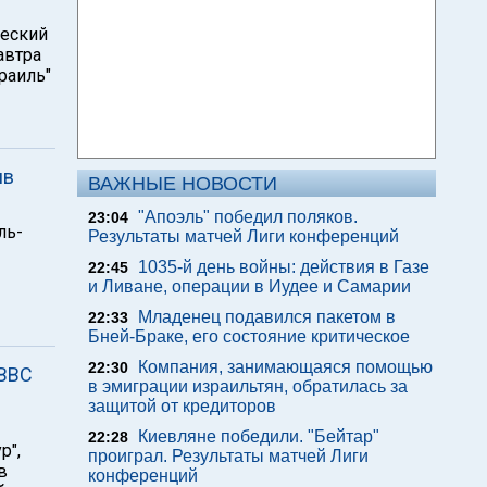
ческий
автра
раиль"
ив
ВАЖНЫЕ НОВОСТИ
"Апоэль" победил поляков.
23:04
ль-
Результаты матчей Лиги конференций
1035-й день войны: действия в Газе
22:45
и Ливане, операции в Иудее и Самарии
Младенец подавился пакетом в
22:33
Бней-Браке, его состояние критическое
Компания, занимающаяся помощью
22:30
 ВВС
в эмиграции израильтян, обратилась за
защитой от кредиторов
Киевляне победили. "Бейтар"
22:28
р",
проиграл. Результаты матчей Лиги
в
конференций