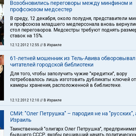
Возобновились переговоры между минфином и
профсоюзом медсестер
В среду, 12 декабря, около полудня, представители м
и профсоюза младшего медперсонала вновь вернулис
стол переговоров. Медсестры требуют поднять разме
ставок на 15%.
12.12.2012 12:55
// В Израиле
61-летней мошенник из Тель-Авива обворовывал
читателей городской библиотеки
Для того, чтобы заполучить чужие "кредитки", вору
потребовалось лишь изготовить дубликаты ключей от
камеры хранения, расположенной в библиотеке.
12.12.2012 12:10
// В Израиле
СМИ: "Олег Петрушка" – пародия не на "русских", 
Израиль
Таинственный "олигарх Олег Петрушка", предпринимат
бывшего СССР, якобы решивший начать политическу