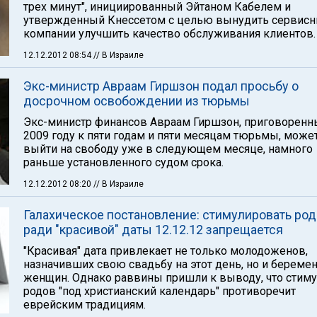
трех минут", инициированный Эйтаном Кабелем и
утвержденный Кнессетом с целью вынудить сервис
компании улучшить качество обслуживания клиентов.
12.12.2012 08:54
// В Израиле
Экс-министр Авраам Гиршзон подал просьбу о
досрочном освобождении из тюрьмы
Экс-министр финансов Авраам Гиршзон, приговоренн
2009 году к пяти годам и пяти месяцам тюрьмы, може
выйти на свободу уже в следующем месяце, намного
раньше установленного судом срока.
12.12.2012 08:20
// В Израиле
Галахическое постановление: стимулировать ро
ради "красивой" даты 12.12.12 запрещается
"Красивая" дата привлекает не только молодоженов,
назначивших свою свадьбу на этот день, но и береме
женщин. Однако раввины пришли к выводу, что стим
родов "под христианский календарь" противоречит
еврейским традициям.