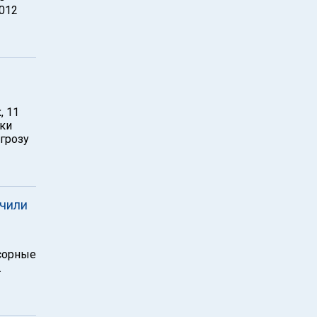
2012
, 11
зки
грозу
ючили
усорные
.