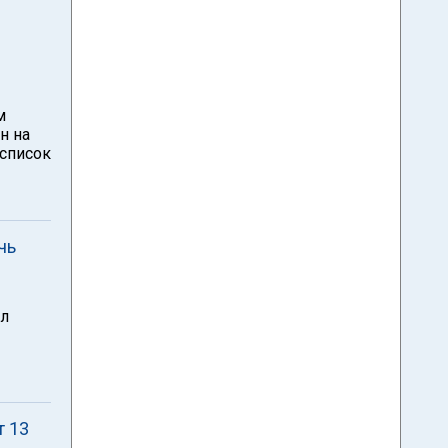
м
н на
 список
чь
ыл
т 13