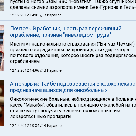
пустыне Негев базы ВВС "Неватим". Также спутником
сделаны снимки аэропорта имени Бен-Гуриона и Тель
12.12.2012 14:31
// В Израиле
Почтовый работник, шесть раз переживший
ограбление, признан "инвалидом труда"
Институт национального страхования ("Битуах Леуми")
признал пострадавшим на производстве директора
почтового отделения, которое шесть раз подвергалос
ограблениям.
12.12.2012 14:06
// В Израиле
Аптекарь из Тайбе подозревается в краже лекарс
предназначавшихся для онкобольных
Онкологические больные, наблюдающиеся в больнич
кассе "Макаби", обратились в полицию с жалобой на то
они не могут получить в аптеке положенные им
лекарственные препараты.
12.12.2012 13:34
// В Израиле