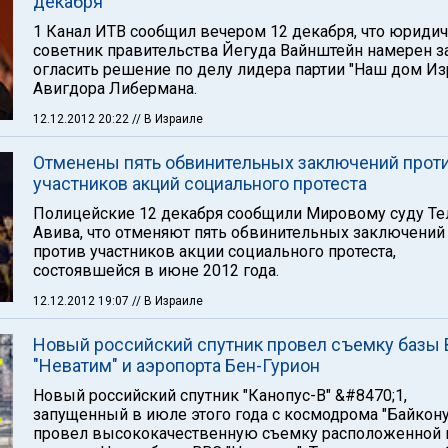
декабря
1 Канал ИТВ сообщил вечером 12 декабря, что юриди
советник правительства Йегуда Вайнштейн намерен з
огласить решение по делу лидера партии "Наш дом Из
Авигдора Либермана.
12.12.2012 20:22
// В Израиле
Отменены пять обвинительных заключений прот
участников акций социального протеста
Полицейские 12 декабря сообщили Мировому суду Те
Авива, что отменяют пять обвинительных заключений
против участников акции социального протеста,
состоявшейся в июне 2012 года.
12.12.2012 19:07
// В Израиле
Новый российский спутник провел съемку базы
"Неватим" и аэропорта Бен-Гурион
Новый российский спутник "Канопус-В" &#8470;1,
запущенный в июле этого года с космодрома "Байкону
провел высококачественную съемку расположенной 