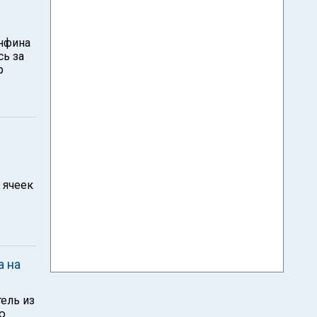
инфина
ь за
р
 ячеек
а на
ель из
ю