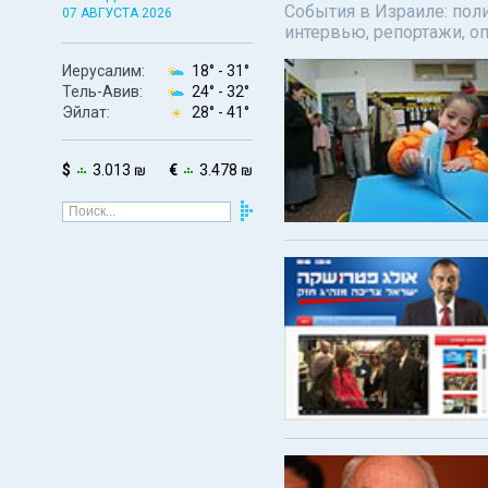
События в Израиле: поли
07 АВГУСТА 2026
интервью, репортажи, о
Иерусалим:
18° -
31°
Тель-Авив:
24° -
32°
Эйлат:
28° -
41°
$
3.013 ₪
€
3.478 ₪