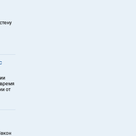
стену
с
сии
 время
ии от
Закон