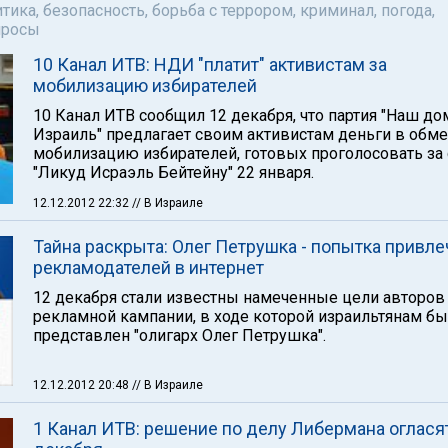
тика, безопасность, борьба с террором, криминал, погода,
просы
10 Канал ИТВ: НДИ "платит" активистам за
мобилизацию избирателей
10 Канал ИТВ сообщил 12 декабря, что партия "Наш до
Израиль" предлагает своим активистам деньги в обме
мобилизацию избирателей, готовых проголосовать за
"Ликуд Исраэль Бейтейну" 22 января.
12.12.2012 22:32
// В Израиле
Тайна раскрыта: Олег Петрушка - попытка привле
рекламодателей в интернет
12 декабря стали известны намеченные цели авторов
рекламной кампании, в ходе которой израильтянам б
представлен "олигарх Олег Петрушка".
12.12.2012 20:48
// В Израиле
1 Канал ИТВ: решение по делу Либермана оглася