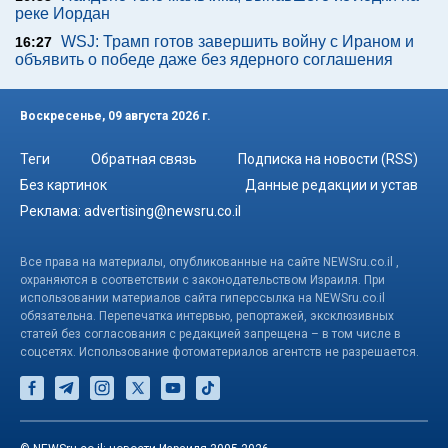
реке Иордан
WSJ: Трамп готов завершить войну с Ираном и
16:27
объявить о победе даже без ядерного соглашения
Воскресенье, 09 августа 2026 г.
Теги
Обратная связь
Подписка на новости (RSS)
Без картинок
Данные редакции и устав
Реклама:
advertising@newsru.co.il
Все права на материалы, опубликованные на сайте NEWSru.co.il ,
охраняются в соответствии с законодательством Израиля. При
использовании материалов сайта гиперссылка на NEWSru.co.il
обязательна. Перепечатка интервью, репортажей, эксклюзивных
статей без согласования с редакцией запрещена – в том числе в
соцсетях. Использование фотоматериалов агентств не разрешается.