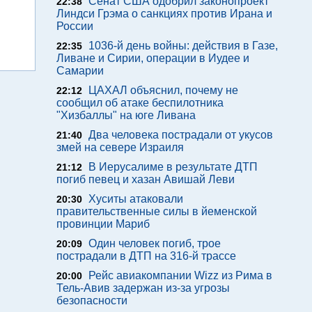
Сенат США одобрил законопроект
22:38
Линдси Грэма о санкциях против Ирана и
России
1036-й день войны: действия в Газе,
22:35
Ливане и Сирии, операции в Иудее и
Самарии
ЦАХАЛ объяснил, почему не
22:12
сообщил об атаке беспилотника
"Хизбаллы" на юге Ливана
Два человека пострадали от укусов
21:40
змей на севере Израиля
В Иерусалиме в результате ДТП
21:12
погиб певец и хазан Авишай Леви
Хуситы атаковали
20:30
правительственные силы в йеменской
провинции Мариб
Один человек погиб, трое
20:09
пострадали в ДТП на 316-й трассе
Рейс авиакомпании Wizz из Рима в
20:00
Тель-Авив задержан из-за угрозы
безопасности