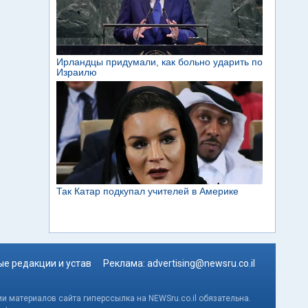
е редакции и устав
Реклама:
advertising@newsru.co.il
и материалов сайта гиперссылка на NEWSru.co.il обязательна.