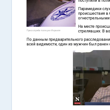
поступили в пол
Парамедики служ
происшествия в
огнестрельными 
На месте происш
стрелявших. В во
Пресс-служба полиции Израиля
По данным предварительного расследования
всей видимости, один из мужчин был ранен 