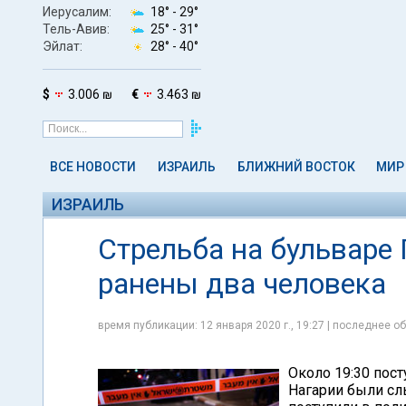
Иерусалим:
18° -
29°
Тель-Авив:
25° -
31°
Эйлат:
28° -
40°
$
3.006 ₪
€
3.463 ₪
ВСЕ НОВОСТИ
ИЗРАИЛЬ
БЛИЖНИЙ ВОСТОК
МИР
ИЗРАИЛЬ
Стрельба на бульваре 
ранены два человека
время публикации: 12 января 2020 г., 19:27 | последнее об
Около 19:30 пост
Нагарии были сл