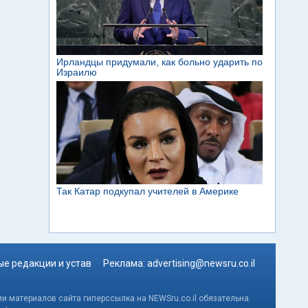
е редакции и устав
Реклама:
advertising@newsru.co.il
и материалов сайта гиперссылка на NEWSru.co.il обязательна.