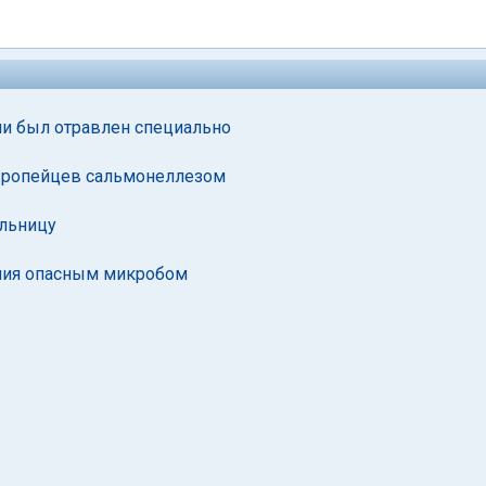
ии был отравлен специально
вропейцев сальмонеллезом
ельницу
ения опасным микробом