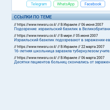
Telegram
WhatsApp
Facebook
ССЫЛКИ ПО ТЕМЕ
//
https://www.newsru.co.il/
//
В Израиле
//
06 июня 2007
Подозрение: израильский базилик в Великобритан
//
https://www.newsru.co.il/
//
В мире
//
05 июня 2007
Израильский базилик подозревают в заражении е
//
https://www.newsru.co.il/
//
В Израиле
//
22 марта 2007
16-летняя школьница заразила туберкулезом учит
//
https://www.newsru.co.il/
//
В Израиле
//
06 марта 2007
Десятки пациентов больниц скончались от зараж