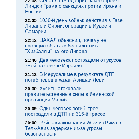
Сенат США одобрил законопроект
22:38
Линдси Грэма о санкциях против Ирана и
России
1036-й день войны: действия в Газе,
22:35
Ливане и Сирии, операции в Иудее и
Самарии
ЦАХАЛ объяснил, почему не
22:12
сообщил об атаке беспилотника
"Хизбаллы" на юге Ливана
Два человека пострадали от укусов
21:40
змей на севере Израиля
В Иерусалиме в результате ДТП
21:12
погиб певец и хазан Авишай Леви
Хуситы атаковали
20:30
правительственные силы в йеменской
провинции Мариб
Один человек погиб, трое
20:09
пострадали в ДТП на 316-й трассе
Рейс авиакомпании Wizz из Рима в
20:00
Тель-Авив задержан из-за угрозы
безопасности