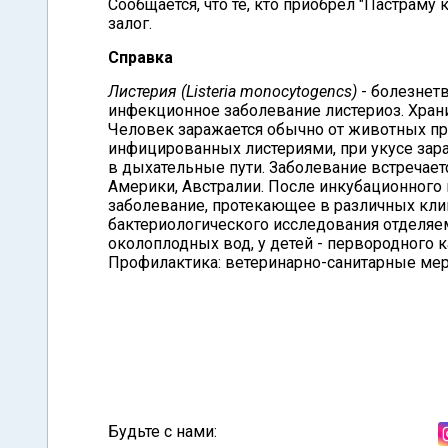
Сообщается, что те, кто приобрел "Пастраму
залог.
Справка
Листерия (Listeria monocytogencs)
- болезне
инфекционное заболевание листериоз. Хра
Человек заражается обычно от животных при
инфицированных листериями, при укусе зара
в дыхательные пути. Заболевание встречает
Америки, Австралии. После инкубационного 
заболевание, протекающее в различных кли
бактериологического исследования отделяе
околоплодных вод, у детей - первородного ка
Профилактика: ветеринарно-санитарные мер
Будьте с нами: