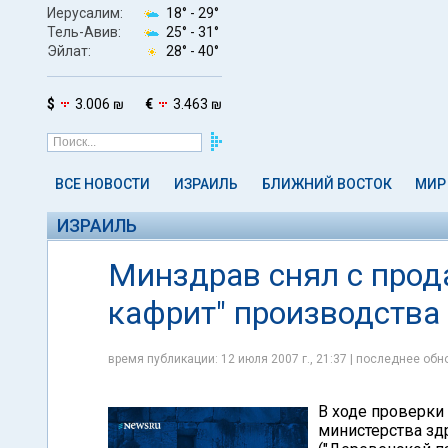
Иерусалим:
18° -
29°
Тель-Авив:
25° -
31°
Эйлат:
28° -
40°
$
3.006 ₪
€
3.463 ₪
ВСЕ НОВОСТИ
ИЗРАИЛЬ
БЛИЖНИЙ ВОСТОК
МИР
ИЗРАИЛЬ
Минздрав снял с прод
кафрит" производства 
время публикации: 12 июля 2007 г., 21:37 | последнее обно
В ходе проверки
министерства зд