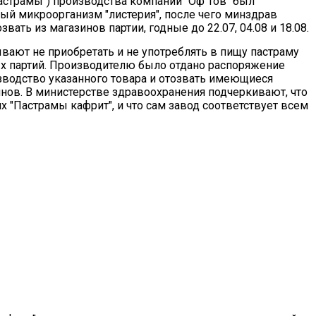
астрамы") производства компании "Оф Тов" был
ый микроорганизм "листерия", после чего минздрав
звать из магазинов партии, годные до 22.07, 04.08 и 18.08.
вают не приобретать и не употреблять в пищу пастраму
х партий. Производителю было отдано распоряжение
зводство указанного товара и отозвать имеющиеся
инов. В министерстве здравоохранения подчеркивают, что
ях "Пастрамы кафрит", и что сам завод соответствует всем