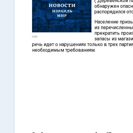
("Деревенской п
обнаружен опасн
распорядился ото
Население призы
из перечисленны
прекратить прои
NRG
запасы из магаз
речь идет о нарушениях только в трех парти
необходимым требованиям.