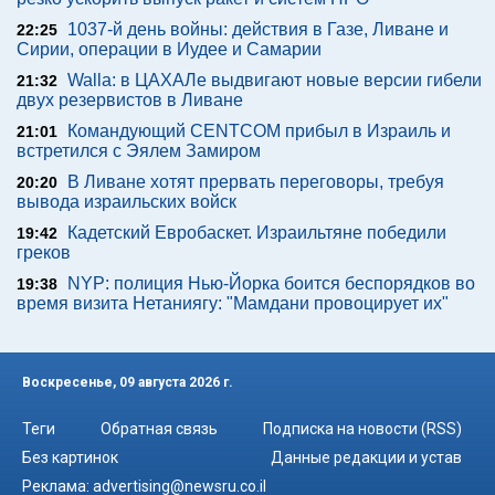
1037-й день войны: действия в Газе, Ливане и
22:25
Сирии, операции в Иудее и Самарии
Walla: в ЦАХАЛе выдвигают новые версии гибели
21:32
двух резервистов в Ливане
Командующий CENTCOM прибыл в Израиль и
21:01
встретился с Эялем Замиром
В Ливане хотят прервать переговоры, требуя
20:20
вывода израильских войск
Кадетский Евробаскет. Израильтяне победили
19:42
греков
NYP: полиция Нью-Йорка боится беспорядков во
19:38
время визита Нетаниягу: "Мамдани провоцирует их"
Воскресенье, 09 августа 2026 г.
Теги
Обратная связь
Подписка на новости (RSS)
Без картинок
Данные редакции и устав
Реклама:
advertising@newsru.co.il