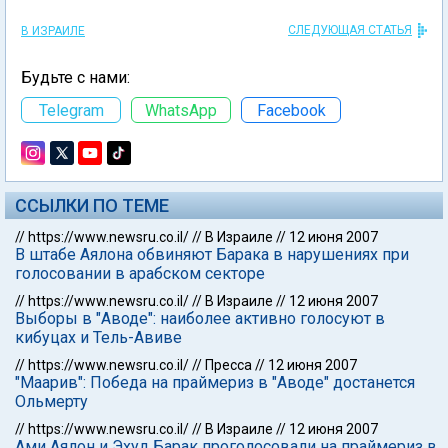
СЛЕДУЮЩАЯ СТАТЬЯ
В ИЗРАИЛЕ
Будьте с нами:
Telegram
WhatsApp
Facebook
ССЫЛКИ ПО ТЕМЕ
//
https://www.newsru.co.il/
//
В Израиле
//
12 июня 2007
В штабе Аялона обвиняют Барака в нарушениях при
голосовании в арабском секторе
//
https://www.newsru.co.il/
//
В Израиле
//
12 июня 2007
Выборы в "Аводе": наиболее активно голосуют в
кибуцах и Тель-Авиве
//
https://www.newsru.co.il/
//
Пресса
//
12 июня 2007
"Маарив": Победа на праймериз в "Аводе" достанется
Ольмерту
//
https://www.newsru.co.il/
//
В Израиле
//
12 июня 2007
Ами Аялон и Эхуд Барак проголосовали на праймериз в