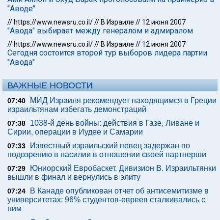
"Аводе"
//
https://www.newsru.co.il/
//
В Израиле
//
12 июня 2007
"Авода" выбирает между генералом и адмиралом
//
https://www.newsru.co.il/
//
В Израиле
//
12 июня 2007
Сегодня состоится второй тур выборов лидера партии
"Авода"
ВАЖНЫЕ НОВОСТИ
МИД Израиля рекомендует находящимся в Греции
07:40
израильтянам избегать демонстраций
1038-й день войны: действия в Газе, Ливане и
07:38
Сирии, операции в Иудее и Самарии
Известный израильский певец задержан по
07:33
подозрению в насилии в отношении своей партнерши
Юниорский Евробаскет. Дивизион В. Израильтянки
07:29
вышли в финал и вернулись в элиту
В Канаде опубликован отчет об антисемитизме в
07:24
университетах: 96% студентов-евреев сталкивались с
ним