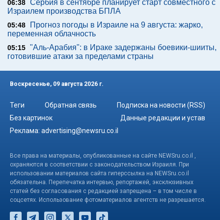
Сербия в сентябре планирует старт совместного с
06:38
Израилем производства БПЛА
Прогноз погоды в Израиле на 9 августа: жарко,
05:48
переменная облачность
"Аль-Арабия": в Ираке задержаны боевики-шииты,
05:15
готовившие атаки за пределами страны
Воскресенье, 09 августа 2026 г.
Теги
Обратная связь
Подписка на новости (RSS)
Без картинок
Данные редакции и устав
Реклама:
advertising@newsru.co.il
Все права на материалы, опубликованные на сайте NEWSru.co.il ,
охраняются в соответствии с законодательством Израиля. При
использовании материалов сайта гиперссылка на NEWSru.co.il
обязательна. Перепечатка интервью, репортажей, эксклюзивных
статей без согласования с редакцией запрещена – в том числе в
соцсетях. Использование фотоматериалов агентств не разрешается.