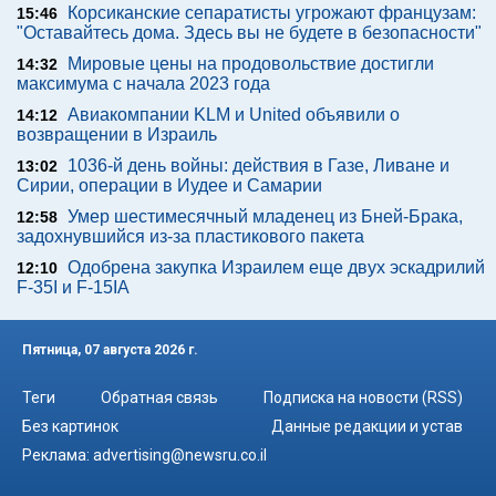
Корсиканские сепаратисты угрожают французам:
15:46
"Оставайтесь дома. Здесь вы не будете в безопасности"
Мировые цены на продовольствие достигли
14:32
максимума с начала 2023 года
Авиакомпании KLM и United объявили о
14:12
возвращении в Израиль
1036-й день войны: действия в Газе, Ливане и
13:02
Сирии, операции в Иудее и Самарии
Умер шестимесячный младенец из Бней-Брака,
12:58
задохнувшийся из-за пластикового пакета
Одобрена закупка Израилем еще двух эскадрилий
12:10
F-35I и F-15IA
Пятница, 07 августа 2026 г.
Теги
Обратная связь
Подписка на новости (RSS)
Без картинок
Данные редакции и устав
Реклама:
advertising@newsru.co.il