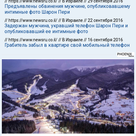
//
https://www.newsru.co.il/
//
В Израиле
//
29 сентября 2016
Предъявлены обвинения мужчине, опубликовавшему
интимные фото Шарон Пери
//
https://www.newsru.co.il/
//
В Израиле
//
22 сентября 2016
Задержан мужчина, укравший телефон Шарон Пери и
опубликовавший ее интимные фото
//
https://www.newsru.co.il/
//
В Израиле
//
16 сентября 2016
Грабитель забыл в квартире свой мобильный телефон