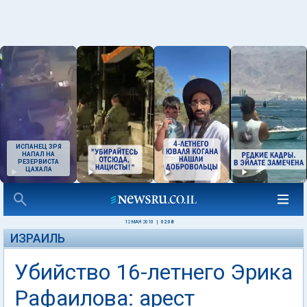
ИСПАНЕЦ ЗРЯ
НАПАЛ НА
РЕЗЕРВИСТА
ЦАХАЛА
12 МАЯ 2010
|
02:08
ИЗРАИЛЬ
Убийство 16-летнего Эрика
Рафаилова: арест