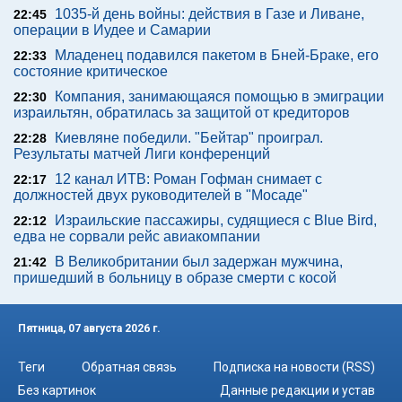
1035-й день войны: действия в Газе и Ливане,
22:45
операции в Иудее и Самарии
Младенец подавился пакетом в Бней-Браке, его
22:33
состояние критическое
Компания, занимающаяся помощью в эмиграции
22:30
израильтян, обратилась за защитой от кредиторов
Киевляне победили. "Бейтар" проиграл.
22:28
Результаты матчей Лиги конференций
12 канал ИТВ: Роман Гофман снимает с
22:17
должностей двух руководителей в "Мосаде"
Израильские пассажиры, судящиеся с Blue Bird,
22:12
едва не сорвали рейс авиакомпании
В Великобритании был задержан мужчина,
21:42
пришедший в больницу в образе смерти с косой
Пятница, 07 августа 2026 г.
Теги
Обратная связь
Подписка на новости (RSS)
Без картинок
Данные редакции и устав