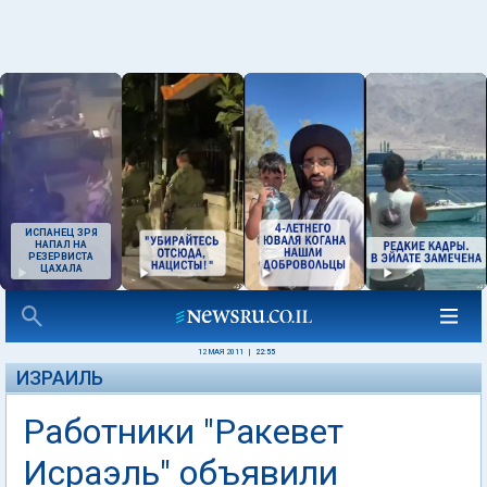
ИСПАНЕЦ ЗРЯ
НАПАЛ НА
РЕЗЕРВИСТА
ЦАХАЛА
12 МАЯ 2011
|
22:55
ИЗРАИЛЬ
Работники "Ракевет
Исраэль" объявили