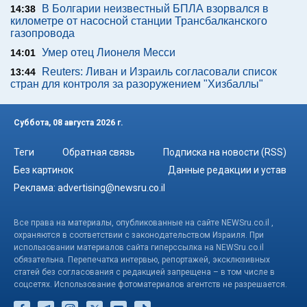
В Болгарии неизвестный БПЛА взорвался в
14:38
километре от насосной станции Трансбалканского
газопровода
Умер отец Лионеля Месси
14:01
Reuters: Ливан и Израиль согласовали список
13:44
стран для контроля за разоружением "Хизбаллы"
Суббота, 08 августа 2026 г.
Теги
Обратная связь
Подписка на новости (RSS)
Без картинок
Данные редакции и устав
Реклама:
advertising@newsru.co.il
Все права на материалы, опубликованные на сайте NEWSru.co.il ,
охраняются в соответствии с законодательством Израиля. При
использовании материалов сайта гиперссылка на NEWSru.co.il
обязательна. Перепечатка интервью, репортажей, эксклюзивных
статей без согласования с редакцией запрещена – в том числе в
соцсетях. Использование фотоматериалов агентств не разрешается.