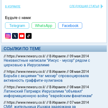
СЛЕДУЮЩАЯ СТАТЬЯ
В ИЗРАИЛЕ
Будьте с нами:
Telegram
WhatsApp
Facebook
ССЫЛКИ ПО ТЕМЕ
//
https://www.newsru.co.il/
//
В Израиле
//
09 мая 2014
Неизвестные написали "Иисус - мусор" рядом с
церковью в Иерусалиме
//
https://www.newsru.co.il/
//
В Израиле
//
08 мая 2014
Борьба с акциями "таг мехир" спровоцировала
активность граффити-хулиганов
//
https://www.newsru.co.il/
//
В Израиле
//
08 мая 2014
Латинский Патриарх Иерусалима "объявил"
информационную войну "еврейским фанатикам"
//
https://www.newsru.co.il/
//
В Израиле
//
07 мая 2014
СМИ: жительница Ицхара задержана за