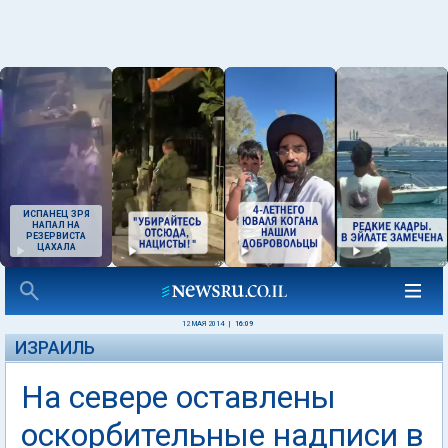
ИСПАНЕЦ ЗРЯ
НАПАЛ НА
РЕЗЕРВИСТА
ЦАХАЛА
12 МАЯ 2014
|
16:09
ИЗРАИЛЬ
На севере оставлены
оскорбительные надписи в