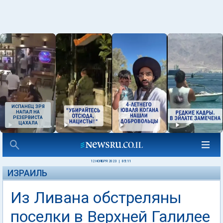
ИСПАНЕЦ ЗРЯ
НАПАЛ НА
РЕЗЕРВИСТА
ЦАХАЛА
12 НОЯБРЯ 2023
|
05:11
ИЗРАИЛЬ
Из Ливана обстреляны
поселки в Верхней Галилее