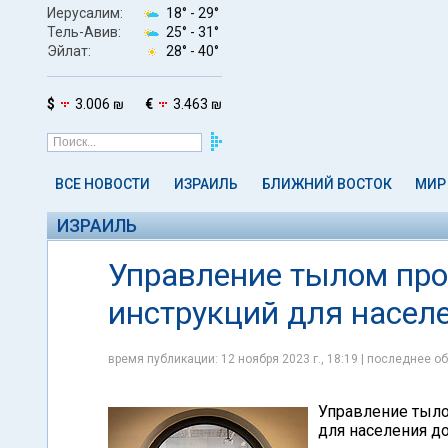
Иерусалим:
18° -
29°
Тель-Авив:
25° -
31°
Эйлат:
28° -
40°
$
3.006 ₪
€
3.463 ₪
ВСЕ НОВОСТИ
ИЗРАИЛЬ
БЛИЖНИЙ ВОСТОК
МИР
ИЗРАИЛЬ
Управление тылом про
инструкций для насел
время публикации: 12 ноября 2023 г., 18:19 | последнее об
Управление тыло
для населения до