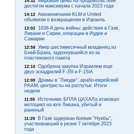
Мировые цены на продовольствие
14:32
достигли максимума с начала 2023 года
Авиакомпании KLM и United
14:12
объявили о возвращении в Израиль
1036-й день войны: действия в Газе,
13:02
Ливане и Сирии, операции в Иудее и
Самарии
Умер шестимесячный младенец из
12:58
Бней-Брака, задохнувшийся из-за
пластикового пакета
Одобрена закупка Израилем еще
12:10
двух эскадрилий F-35I и F-15IA
Драмы в "Ликуде", арабо-еврейский
12:00
РААМ, центристы на распутье. Итоги
недели
Источники: БПЛА ЦАХАЛа атаковал
11:55
мотоцикл на юге Ливана, убитый и
раненый
В Газе задержан боевик "Нухбы",
11:29
участвовавший в резне 7 октября 2023
года