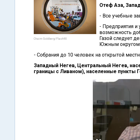
Отеф Аза, Запа
- Все учебные з
- Предприятия и 
возможность доб
Газой следует д
Chaim Goldberg/Flash90
Южным округом
- Собрания до 10 человек на открытой мест
Западный Негев, Центральный Негев, нас
границы с Ливаном), населенные пункты 