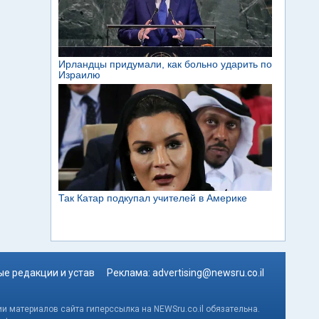
е редакции и устав
Реклама:
advertising@newsru.co.il
и материалов сайта гиперссылка на NEWSru.co.il обязательна.