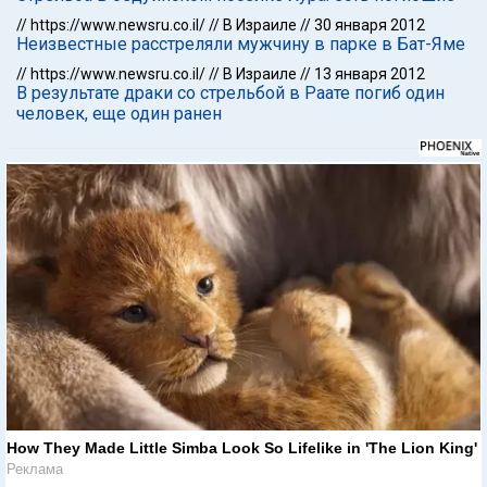
//
https://www.newsru.co.il/
//
В Израиле
//
30 января 2012
Неизвестные расстреляли мужчину в парке в Бат-Яме
//
https://www.newsru.co.il/
//
В Израиле
//
13 января 2012
В результате драки со стрельбой в Раате погиб один
человек, еще один ранен
How They Made Little Simba Look So Lifelike in 'The Lion King'
Реклама