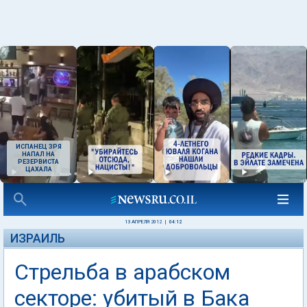
ИСПАНЕЦ ЗРЯ
НАПАЛ НА
РЕЗЕРВИСТА
ЦАХАЛА
13 АПРЕЛЯ 2012
|
04:12
ИЗРАИЛЬ
Стрельба в арабском
секторе: убитый в Бака