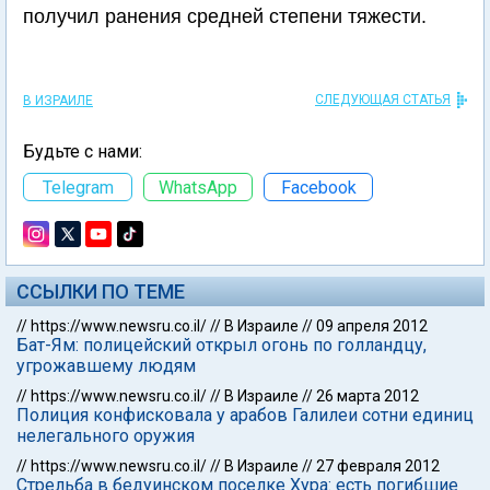
получил ранения средней степени тяжести.
СЛЕДУЮЩАЯ СТАТЬЯ
В ИЗРАИЛЕ
Будьте с нами:
Telegram
WhatsApp
Facebook
ССЫЛКИ ПО ТЕМЕ
//
https://www.newsru.co.il/
//
В Израиле
//
09 апреля 2012
Бат-Ям: полицейский открыл огонь по голландцу,
угрожавшему людям
//
https://www.newsru.co.il/
//
В Израиле
//
26 марта 2012
Полиция конфисковала у арабов Галилеи сотни единиц
нелегального оружия
//
https://www.newsru.co.il/
//
В Израиле
//
27 февраля 2012
Стрельба в бедуинском поселке Хура: есть погибшие