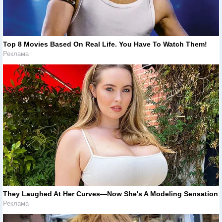
Top 8 Movies Based On Real Life. You Have To Watch Them!
Реклама
They Laughed At Her Curves—Now She's A Modeling Sensation
Реклама