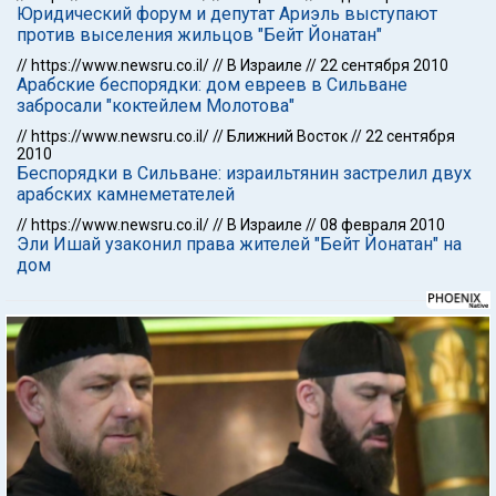
Юридический форум и депутат Ариэль выступают
против выселения жильцов "Бейт Йонатан"
//
https://www.newsru.co.il/
//
В Израиле
//
22 сентября 2010
Арабские беспорядки: дом евреев в Сильване
забросали "коктейлем Молотова"
//
https://www.newsru.co.il/
//
Ближний Восток
//
22 сентября
2010
Беспорядки в Сильване: израильтянин застрелил двух
арабских камнеметателей
//
https://www.newsru.co.il/
//
В Израиле
//
08 февраля 2010
Эли Ишай узаконил права жителей "Бейт Йонатан" на
дом