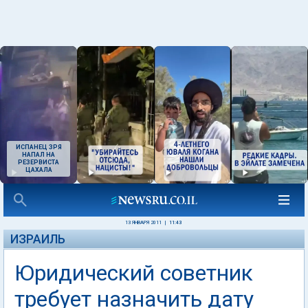
ИСПАНЕЦ ЗРЯ
НАПАЛ НА
РЕЗЕРВИСТА
ЦАХАЛА
13 ЯНВАРЯ 2011
|
11:43
ИЗРАИЛЬ
Юридический советник
требует назначить дату