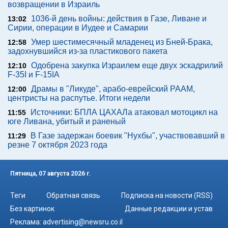
возвращении в Израиль
1036-й день войны: действия в Газе, Ливане и
13:02
Сирии, операции в Иудее и Самарии
Умер шестимесячный младенец из Бней-Брака,
12:58
задохнувшийся из-за пластикового пакета
Одобрена закупка Израилем еще двух эскадрилий
12:10
F-35I и F-15IA
Драмы в "Ликуде", арабо-еврейский РААМ,
12:00
центристы на распутье. Итоги недели
Источники: БПЛА ЦАХАЛа атаковал мотоцикл на
11:55
юге Ливана, убитый и раненый
В Газе задержан боевик "Нухбы", участвовавший в
11:29
резне 7 октября 2023 года
Пятница, 07 августа 2026 г.
Теги
Обратная связь
Подписка на новости (RSS)
Без картинок
Данные редакции и устав
Реклама:
advertising@newsru.co.il