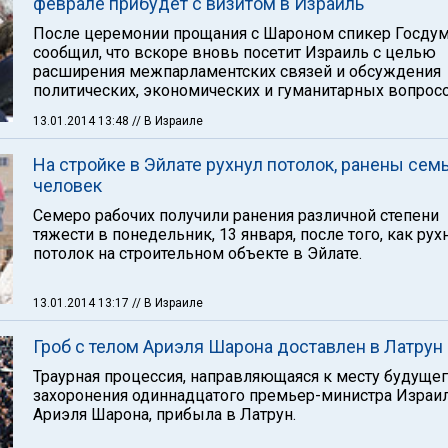
феврале прибудет с визитом в Израиль
После церемонии прощания с Шароном спикер Госду
сообщил, что вскоре вновь посетит Израиль с целью
расширения межпарламентских связей и обсуждения
политических, экономических и гуманитарных вопросо
13.01.2014 13:48
// В Израиле
На стройке в Эйлате рухнул потолок, ранены сем
человек
Семеро рабочих получили ранения различной степени
тяжести в понедельник, 13 января, после того, как рух
потолок на строительном объекте в Эйлате.
13.01.2014 13:17
// В Израиле
Гроб с телом Ариэля Шарона доставлен в Латрун
Траурная процессия, направляющаяся к месту будуще
захоронения одиннадцатого премьер-министра Израи
Ариэля Шарона, прибыла в Латрун.