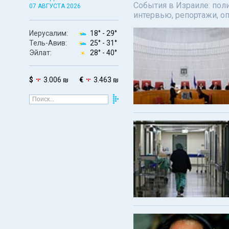
События в Израиле: поли
07 АВГУСТА 2026
интервью, репортажи, о
Иерусалим:
18° -
29°
Тель-Авив:
25° -
31°
Эйлат:
28° -
40°
$
3.006 ₪
€
3.463 ₪