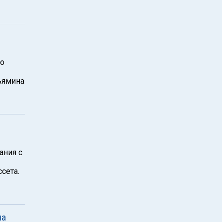
фо
ьямина
ания с
сета.
ла