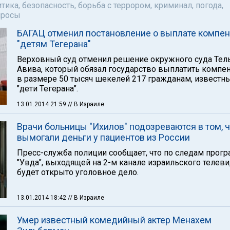
тика, безопасность, борьба с террором, криминал, погода,
просы
БАГАЦ отменил постановление о выплате компе
"детям Тегерана"
Верховный суд отменил решение окружного суда Тел
Авива, который обязал государство выплатить компе
в размере 50 тысяч шекелей 217 гражданам, известн
"дети Тегерана".
13.01.2014 21:59
// В Израиле
Врачи больницы "Ихилов" подозреваются в том, ч
вымогали деньги у пациентов из России
Пресс-служба полиции сообщает, что по следам прог
"Увда", выходящей на 2-м канале израильского телеви
будет открыто уголовное дело.
13.01.2014 18:42
// В Израиле
Умер известный комедийный актер Менахем