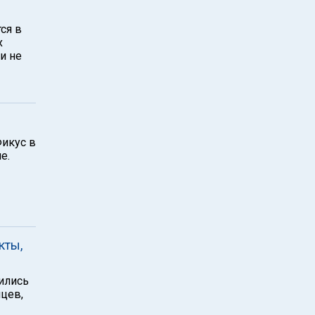
ся в
х
и не
Фикус в
е.
кты,
ились
цев,