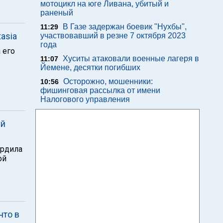
мотоцикл на юге Ливана, убитый и
раненый
В Газе задержан боевик "Нухбы",
11:29
asia
участвовавший в резне 7 октября 2023
года
 его
Хуситы атаковали военные лагеря в
11:07
Йемене, десятки погибших
Осторожно, мошенники:
10:56
фишинговая рассылка от имени
Налогового управления
ий
ердила
ой
что в