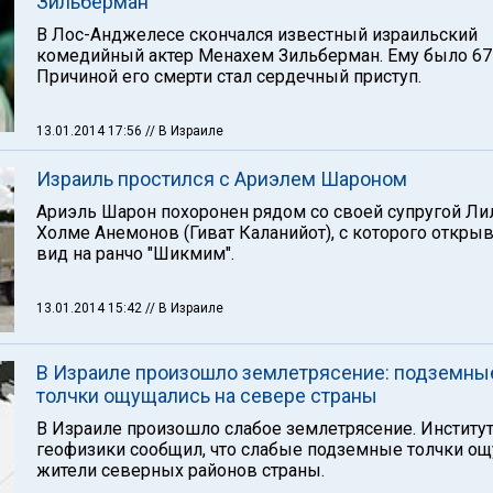
Зильберман
В Лос-Анджелесе скончался известный израильский
комедийный актер Менахем Зильберман. Ему было 67 
Причиной его смерти стал сердечный приступ.
13.01.2014 17:56
// В Израиле
Израиль простился с Ариэлем Шароном
Ариэль Шарон похоронен рядом со своей супругой Ли
Холме Анемонов (Гиват Каланийот), с которого открыв
вид на ранчо "Шикмим".
13.01.2014 15:42
// В Израиле
В Израиле произошло землетрясение: подземны
толчки ощущались на севере страны
В Израиле произошло слабое землетрясение. Институ
геофизики сообщил, что слабые подземные толчки о
жители северных районов страны.