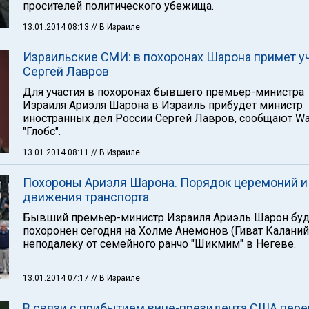
просителей политического убежища.
13.01.2014 08:13
// В Израиле
Израильские СМИ: в похоронах Шарона примет у
Сергей Лавров
Для участия в похоронах бывшего премьер-министра
Израиля Ариэля Шарона в Израиль прибудет министр
иностранных дел России Сергей Лавров, сообщают Wal
"Глобс".
13.01.2014 08:11
// В Израиле
Похороны Ариэля Шарона. Порядок церемоний и
движения транспорта
Бывший премьер-министр Израиля Ариэль Шарон буд
похоронен сегодня на Холме Анемонов (Гиват Каланий
неподалеку от семейного ранчо "Шикмим" в Негеве.
13.01.2014 07:17
// В Израиле
В связи с прибытием вице-президента США пер