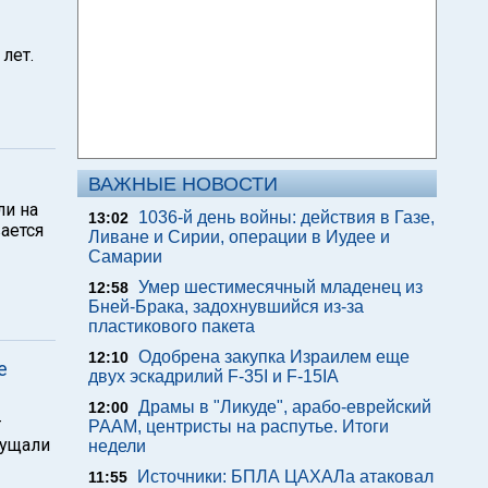
лет.
ВАЖНЫЕ НОВОСТИ
ли на
1036-й день войны: действия в Газе,
13:02
ается
Ливане и Сирии, операции в Иудее и
Самарии
Умер шестимесячный младенец из
12:58
Бней-Брака, задохнувшийся из-за
пластикового пакета
Одобрена закупка Израилем еще
12:10
е
двух эскадрилий F-35I и F-15IA
Драмы в "Ликуде", арабо-еврейский
12:00
т
РААМ, центристы на распутье. Итоги
щущали
недели
Источники: БПЛА ЦАХАЛа атаковал
11:55