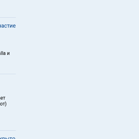
частие
la и
ет
от)
екрыто