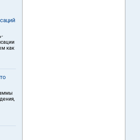
нсаций
ь-
нсации
ым как
то
раммы
дения,