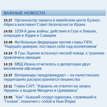
ВАЖНЫЕ НОВОСТИ
Организатор теракта в еврейском центе Буэнос-
15:27
Айреса возглавил Совет безопасности Ирана
1039-й день войны: действия в Газе и Ливане,
14:53
операции в Иудее и Самарии
Футбольные федерации против главы FIFA:
14:49
"Нарушил доверие, поставил себя над коллективом"
В Гуш-Эционе вспыхнул лесной пожар, к тушению
14:24
привлечена авиация
МВД Ирана отчиталось о депортации двух
14:15
миллионов афганцев
Ветеринары предупреждают – на палестинских
13:37
территориях распространяется бешенство
Глава САП: "Израиль не ответил на запрос
13:11
Украины о выдаче Миндича и Цукермана"
"Кан": бывший солдат-одиночка, служивший в
13:05
"Голани", покончил с собой в Нью-Йорке