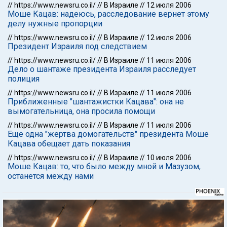
//
https://www.newsru.co.il/
//
В Израиле
//
12 июля 2006
Моше Кацав: надеюсь, расследование вернет этому
делу нужные пропорции
//
https://www.newsru.co.il/
//
В Израиле
//
12 июля 2006
Президент Израиля под следствием
//
https://www.newsru.co.il/
//
В Израиле
//
11 июля 2006
Дело о шантаже президента Израиля расследует
полиция
//
https://www.newsru.co.il/
//
В Израиле
//
11 июля 2006
Приближенные "шантажистки Кацава": она не
вымогательница, она просила помощи
//
https://www.newsru.co.il/
//
В Израиле
//
11 июля 2006
Еще одна "жертва домогательств" президента Моше
Кацава обещает дать показания
//
https://www.newsru.co.il/
//
В Израиле
//
10 июля 2006
Моше Кацав: то, что было между мной и Мазузом,
останется между нами