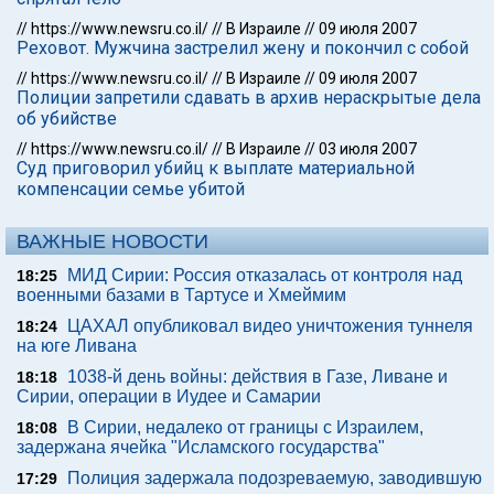
//
https://www.newsru.co.il/
//
В Израиле
//
09 июля 2007
Реховот. Мужчина застрелил жену и покончил с собой
//
https://www.newsru.co.il/
//
В Израиле
//
09 июля 2007
Полиции запретили сдавать в архив нераскрытые дела
об убийстве
//
https://www.newsru.co.il/
//
В Израиле
//
03 июля 2007
Суд приговорил убийц к выплате материальной
компенсации семье убитой
ВАЖНЫЕ НОВОСТИ
МИД Сирии: Россия отказалась от контроля над
18:25
военными базами в Тартусе и Хмеймим
ЦАХАЛ опубликовал видео уничтожения туннеля
18:24
на юге Ливана
1038-й день войны: действия в Газе, Ливане и
18:18
Сирии, операции в Иудее и Самарии
В Сирии, недалеко от границы с Израилем,
18:08
задержана ячейка "Исламского государства"
Полиция задержала подозреваемую, заводившую
17:29