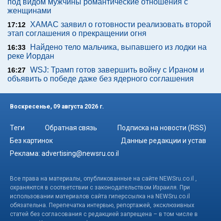
под видом мужчины романтические отношения с
женщинами
ХАМАС заявил о готовности реализовать второй
17:12
этап соглашения о прекращении огня
Найдено тело мальчика, выпавшего из лодки на
16:33
реке Иордан
WSJ: Трамп готов завершить войну с Ираном и
16:27
объявить о победе даже без ядерного соглашения
Воскресенье, 09 августа 2026 г.
Теги
Обратная связь
Подписка на новости (RSS)
Без картинок
Данные редакции и устав
Реклама:
advertising@newsru.co.il
Все права на материалы, опубликованные на сайте NEWSru.co.il ,
охраняются в соответствии с законодательством Израиля. При
использовании материалов сайта гиперссылка на NEWSru.co.il
обязательна. Перепечатка интервью, репортажей, эксклюзивных
статей без согласования с редакцией запрещена – в том числе в