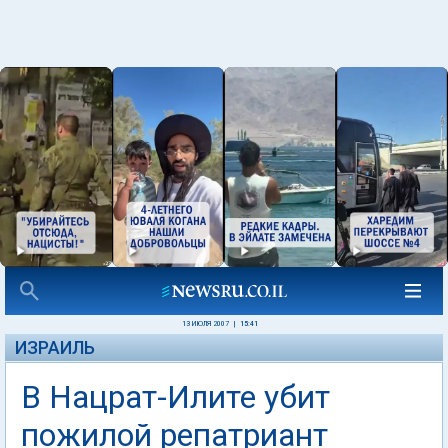
13 ИЮЛЯ 2007
|
15:41
ИЗРАИЛЬ
В Нацрат-Илите убит
пожилой репатриант