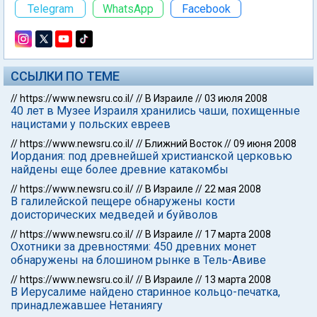
Telegram
WhatsApp
Facebook
ССЫЛКИ ПО ТЕМЕ
//
https://www.newsru.co.il/
//
В Израиле
//
03 июля 2008
40 лет в Музее Израиля хранились чаши, похищенные
нацистами у польских евреев
//
https://www.newsru.co.il/
//
Ближний Восток
//
09 июня 2008
Иордания: под древнейшей христианской церковью
найдены еще более древние катакомбы
//
https://www.newsru.co.il/
//
В Израиле
//
22 мая 2008
В галилейской пещере обнаружены кости
доисторических медведей и буйволов
//
https://www.newsru.co.il/
//
В Израиле
//
17 марта 2008
Охотники за древностями: 450 древних монет
обнаружены на блошином рынке в Тель-Авиве
//
https://www.newsru.co.il/
//
В Израиле
//
13 марта 2008
В Иерусалиме найдено старинное кольцо-печатка,
принадлежавшее Нетаниягу