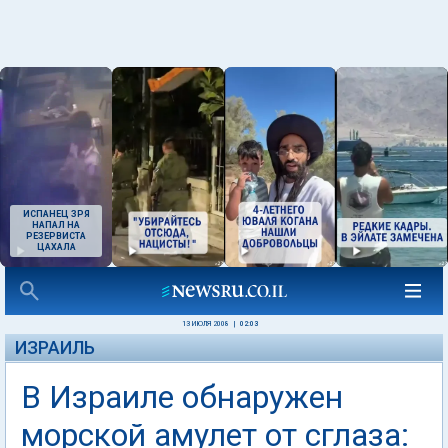
ИСПАНЕЦ ЗРЯ
НАПАЛ НА
РЕЗЕРВИСТА
ЦАХАЛА
13 ИЮЛЯ 2008
|
02:03
ИЗРАИЛЬ
В Израиле обнаружен
морской амулет от сглаза: