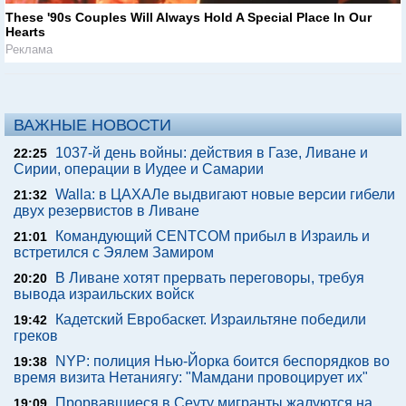
These '90s Couples Will Always Hold A Special Place In Our
Hearts
Реклама
ВАЖНЫЕ НОВОСТИ
1037-й день войны: действия в Газе, Ливане и
22:25
Сирии, операции в Иудее и Самарии
Walla: в ЦАХАЛе выдвигают новые версии гибели
21:32
двух резервистов в Ливане
Командующий CENTCOM прибыл в Израиль и
21:01
встретился с Эялем Замиром
В Ливане хотят прервать переговоры, требуя
20:20
вывода израильских войск
Кадетский Евробаскет. Израильтяне победили
19:42
греков
NYP: полиция Нью-Йорка боится беспорядков во
19:38
время визита Нетаниягу: "Мамдани провоцирует их"
Прорвавшиеся в Сеуту мигранты жалуются на
19:09