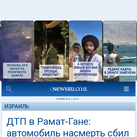
ИСПАНЕЦ ЗРЯ
НАПАЛ НА
РЕЗЕРВИСТА
ЦАХАЛА
13 ИЮНЯ 2015
|
03:11
ИЗРАИЛЬ
ДТП в Рамат-Гане:
автомобиль насмерть сбил