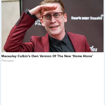
Macaulay Culkin's Own Version Of The New ‘Home Alone’
Реклама