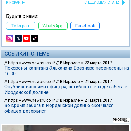
СЛЕДУЮЩАЯ СТАТЬЯ
В ИЗРАИЛЕ
Будьте с нами:
Telegram
WhatsApp
Facebook
ССЫЛКИ ПО ТЕМЕ
//
https://www.newsru.co.il/
//
В Израиле
//
22 марта 2017
Похороны капитана Эльханана Брезнера перенесены на
16:00
//
https://www.newsru.co.il/
//
В Израиле
//
21 марта 2017
Опубликовано имя офицера, погибшего в ходе забега в
Иорданской долине
//
https://www.newsru.co.il/
//
В Израиле
//
21 марта 2017
Во время забега в Иорданской долине скончался
офицер-резервист