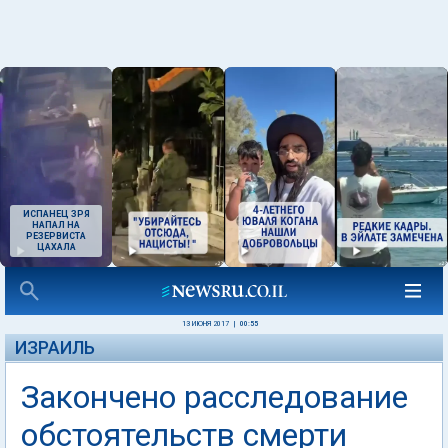
ИСПАНЕЦ ЗРЯ
НАПАЛ НА
РЕЗЕРВИСТА
ЦАХАЛА
13 ИЮНЯ 2017
|
00:55
ИЗРАИЛЬ
Закончено расследование
обстоятельств смерти