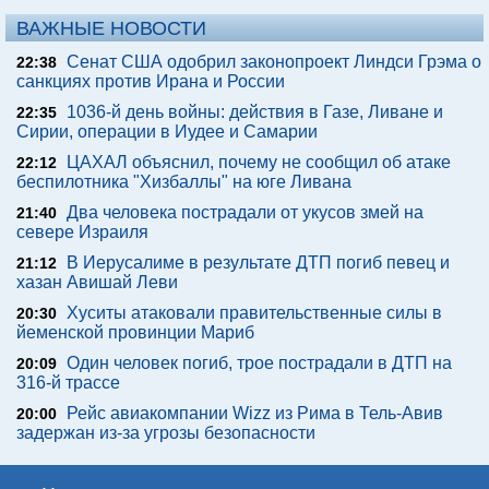
ВАЖНЫЕ НОВОСТИ
Сенат США одобрил законопроект Линдси Грэма о
22:38
санкциях против Ирана и России
1036-й день войны: действия в Газе, Ливане и
22:35
Сирии, операции в Иудее и Самарии
ЦАХАЛ объяснил, почему не сообщил об атаке
22:12
беспилотника "Хизбаллы" на юге Ливана
Два человека пострадали от укусов змей на
21:40
севере Израиля
В Иерусалиме в результате ДТП погиб певец и
21:12
хазан Авишай Леви
Хуситы атаковали правительственные силы в
20:30
йеменской провинции Мариб
Один человек погиб, трое пострадали в ДТП на
20:09
316-й трассе
Рейс авиакомпании Wizz из Рима в Тель-Авив
20:00
задержан из-за угрозы безопасности