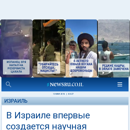
ИСПАНЕЦ ЗРЯ
НАПАЛ НА
РЕЗЕРВИСТА
ЦАХАЛА
13 МАЯ 2018
|
03:27
ИЗРАИЛЬ
В Израиле впервые
создается научная