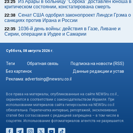
Из Арары в больницу "Сорока" доставлен юноша в
23:25
критическом состоянии, констатирована смерть
Сенат США одобрил законопроект Линдси Грэма о
22:38
санкциях против Ирана и России
1036-й день войны: действия в Газе, Ливане и
22:35
Сирии, операции в Иудее и Самарии
Суббота, 08 августа 2026 г.
Теги
Обратная связь
Подписка на новости (RSS)
Без картинок
Данные редакции и устав
Реклама:
advertising@newsru.co.il
Все права на материалы, опубликованные на сайте NEWSru.co.il ,
охраняются в соответствии с законодательством Израиля. При
использовании материалов сайта гиперссылка на NEWSru.co.il
обязательна. Перепечатка интервью, репортажей, эксклюзивных
статей без согласования с редакцией запрещена – в том числе в
соцсетях. Использование фотоматериалов агентств не разрешается.