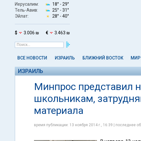
Иерусалим:
18° -
29°
Тель-Авив:
25° -
31°
Эйлат:
28° -
40°
$
3.006 ₪
€
3.463 ₪
ВСЕ НОВОСТИ
ИЗРАИЛЬ
БЛИЖНИЙ ВОСТОК
МИР
ИЗРАИЛЬ
Минпрос представил 
школьникам, затрудн
материала
время публикации: 13 ноября 2014 г., 16:39 | последнее об