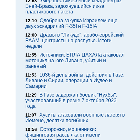
Умер шестимесячный младенец из
12:58
Бней-Брака, задохнувшийся из-за
пластикового пакета
Одобрена закупка Израилем еще
12:10
двух эскадрилий F-35I и F-15IA
Драмы в "Ликуде", арабо-еврейский
12:00
РААМ, центристы на распутье. Итоги
недели
Источники: БПЛА ЦАХАЛа атаковал
11:55
мотоцикл на юге Ливана, убитый и
раненый
1036-й день войны: действия в Газе,
11:53
Ливане и Сирии, операции в Иудее и
Самарии
В Газе задержан боевик "Нухбы",
11:29
участвовавший в резне 7 октября 2023
года
Хуситы атаковали военные лагеря в
11:07
Йемене, десятки погибших
Осторожно, мошенники:
10:56
фишинговая рассылка от имени