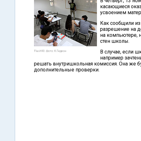
В четверг, 13 н
касающиеся ока
усвоением матер
Как сообщили из
разрешение на д
на компьютере, 
стен школы.
В случае, если 
Flash90. Фото: К.Гидеон
например зачтен
решать внутришкольная комиссия. Она же б
дополнительные проверки.