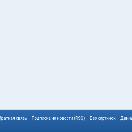
братная связь
Подписка на новости (RSS)
Без картинок
Данны